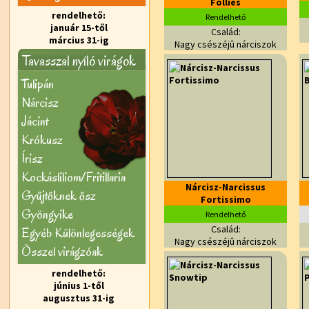
Follies
rendelhető:
Rendelhető
január 15-től
Család:
március 31-ig
Nagy csészéjû nárciszok
Tavasszal nyíló virágok
Tulipán
Nárcisz
Jácint
Krókusz
Írisz
Kockásliliom/Fritillaria
Nárcisz-Narcissus
Gyűjtőknek ősz
Fortissimo
Gyöngyike
Rendelhető
Család:
Egyéb Különlegességek
Nagy csészéjû nárciszok
Õsszel virágzóak
rendelhető:
június 1-től
augusztus 31-ig