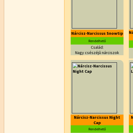
N
Nárcisz-Narcissus Snowtip
Rendelhető
Család:
Nagy csészéjû nárciszok
Nárcisz-Narcissus Night
Cap
Rendelhető