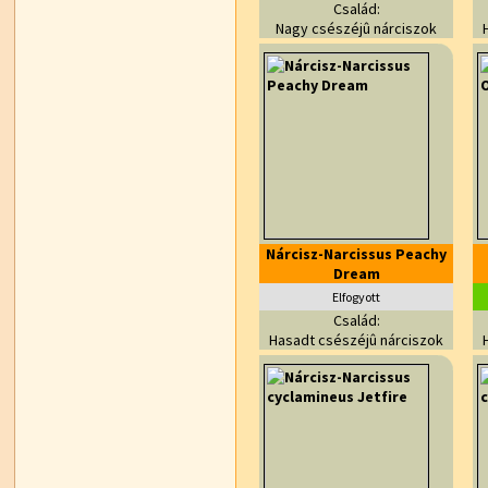
Család:
Nagy csészéjû nárciszok
Nárcisz-Narcissus Peachy
Dream
Elfogyott
Család:
Hasadt csészéjû nárciszok