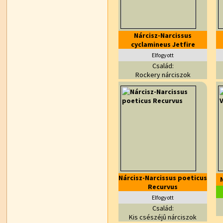
Nárcisz-Narcissus
cyclamineus Jetfire
Elfogyott
Család:
Rockery nárciszok
Nárcisz-Narcissus poeticus
Recurvus
Elfogyott
Család:
Kis csészéjû nárciszok