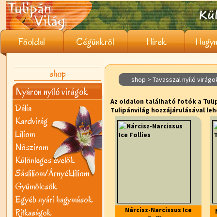
Főoldal
Cégünkről
Hírek
Hagym
shop
shop > Tavasszal nyíló virágo
Nyáron nyíló virágok
Az oldalon található fotók a Tuli
Dália
Tulipánvilág hozzájárulásával leh
Kardvirág
Liliom
Nõszirom
Különleges évelõk
Sásliliom/Árnyékliliom
Gyümölcsök
Egyéb nyári hagymások
Nárcisz-Narcissus Ice
Ritkaságok