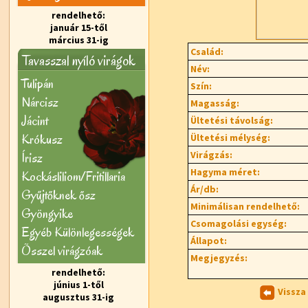
rendelhető:
január 15-től
március 31-ig
Család:
Tavasszal nyíló virágok
Név:
Tulipán
Szín:
Nárcisz
Magasság:
Jácint
Ültetési távolság:
Krókusz
Ültetési mélység:
Virágzás:
Írisz
Hagyma méret:
Kockásliliom/Fritillaria
Ár/db:
Gyűjtőknek ősz
Minimálisan rendelhető:
Gyöngyike
Csomagolási egység:
Egyéb Különlegességek
Állapot:
Õsszel virágzóak
Megjegyzés:
rendelhető:
június 1-től
Vissza
augusztus 31-ig