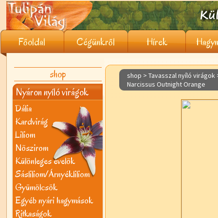
Főoldal
Cégünkről
Hírek
Hagym
shop
shop > Tavasszal nyíló virágok
Narcissus Outnight Orange
Nyáron nyíló virágok
Dália
Kardvirág
Liliom
Nõszirom
Különleges évelõk
Sásliliom/Árnyékliliom
Gyümölcsök
Egyéb nyári hagymások
Ritkaságok