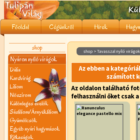
Főoldal
Cégünkről
Hírek
Hagym
shop
shop > Tavasszal nyíló virágo
Nyáron nyíló virágok
Az ebben a kategóriá
Dália
számított k
Kardvirág
Liliom
Az oldalon található fot
Nõszirom
felhasználni őket csak a
Különleges évelõk
Sásliliom/Árnyékliliom
Gyümölcsök
Egyéb nyári hagymások
Ritkaságok