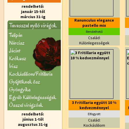
rendelhető:
január 15-től
március 31-ig
Ranunculus elegance
Tavasszal nyíló virágok
pastello mix
Rendelhető
Tulipán
Család:
Nárcisz
Különlegességek
Jácint
Krókusz
Írisz
Kockásliliom/Fritillaria
Gyűjtőknek ősz
Gyöngyike
Egyéb Különlegességek
3 Fritillaria együtt 10 %
Õsszel virágzóak
kedvezménnyel
rendelhető:
Elfogyott
június 1-től
Család:
augusztus 31-ig
Kockásliliom