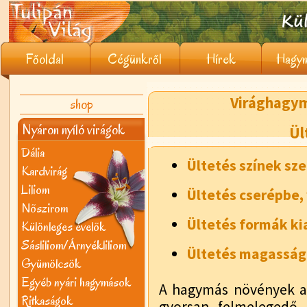
Főoldal
Cégünkről
Hírek
Hagym
Virághagyma
shop
Nyáron nyíló virágok
Ül
Dália
Ültetés színek sze
Kardvirág
Liliom
Ültetés cserépbe,
Nõszirom
Ültetés formák ki
Különleges évelõk
Sásliliom/Árnyékliliom
Ültetés magasság 
Gyümölcsök
Egyéb nyári hagymások
A hagymás növények a 
Ritkaságok
gyorsan felmelegedő é