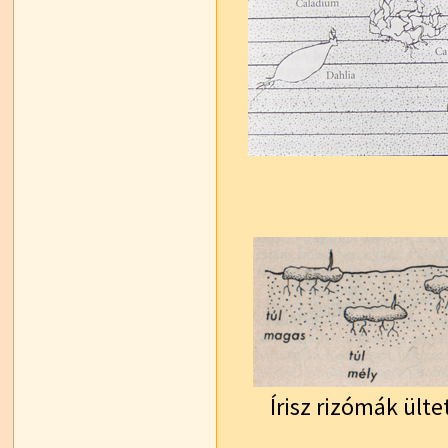
Írisz rizómák ülte