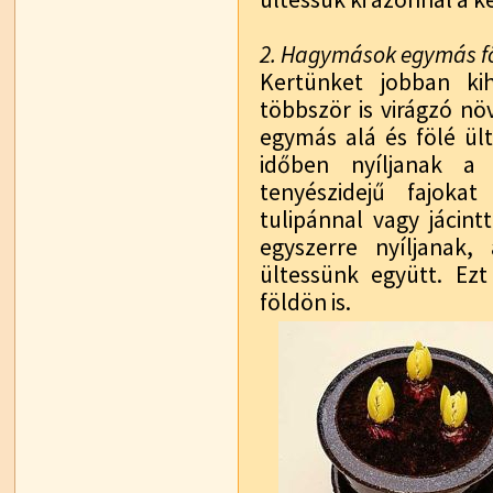
2. Hagymások egymás föl
Kertünket jobban ki
többször is virágzó n
egymás alá és fölé ül
időben nyíljanak a
tenyészidejű fajokat
tulipánnal vagy jácint
egyszerre nyíljanak,
ültessünk együtt. Ez
földön is.