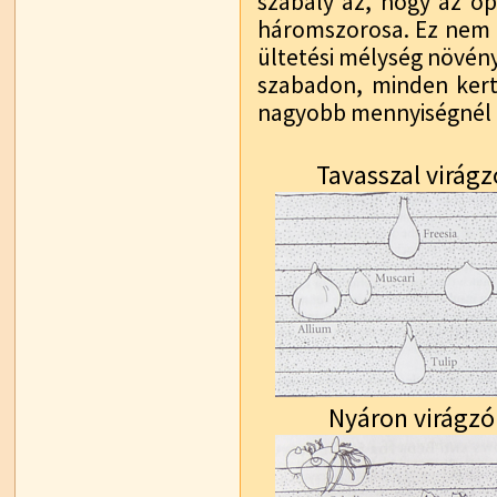
szabály az, hogy az op
háromszorosa. Ez nem i
ültetési mélység növén
szabadon, minden kert
nagyobb mennyiségnél h
Tavasszal virág
Nyáron virágzó