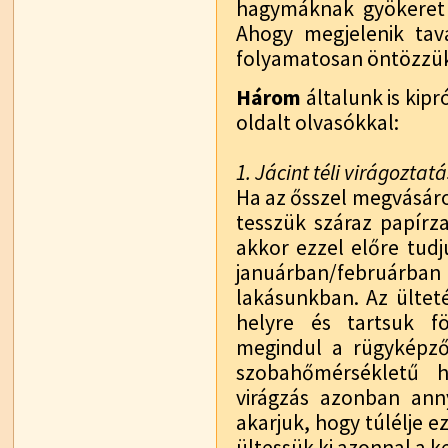
hagymáknak gyökeret k
Ahogy megjelenik tav
folyamatosan öntözzük
Három
általunk is kipr
oldalt olvasókkal:
1. Jácint téli virágoztat
Ha az ősszel megvásáro
tesszük száraz papírz
akkor ezzel előre tudju
januárban/februárba
lakásunkban. Az ültet
helyre és tartsuk f
megindul a rügyképződ
szobahőmérsékletű h
virágzás azonban ann
akarjuk, hogy túlélje e
ültessük ki azonnal a k