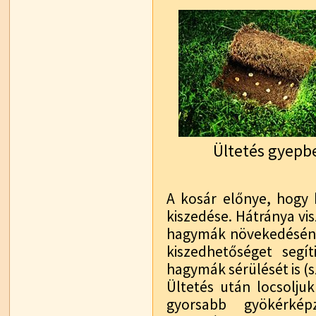
Ültetés gyepb
A kosár előnye, hogy
kiszedése. Hátránya vi
hagymák növekedésén
kiszedhetőséget segí
hagymák sérülését is (s
Ültetés után locsolju
gyorsabb gyökérkép