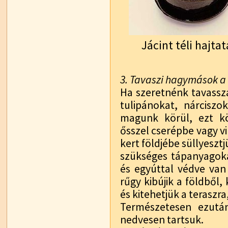
Jácint téli hajta
3. Tavaszi hagymások a 
Ha szeretnénk tavassza
tulipánokat, nárciszo
magunk körül, ezt k
ősszel cserépbe vagy v
kert földjébe süllyeszt
szükséges tápanyagoka
és egyúttal védve van 
rűgy kibújik a földből,
és kitehetjük a teraszra
Természetesen ezutá
nedvesen tartsuk.