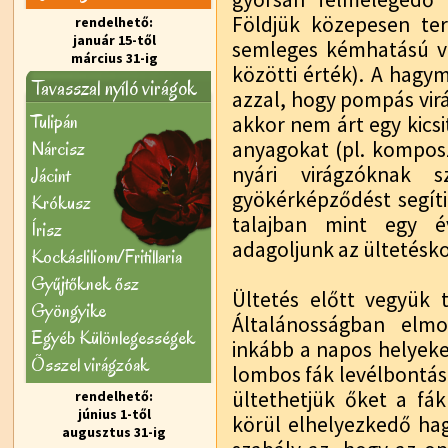
Földjük közepesen te
rendelhető:
január 15-től
semleges kémhatású va
március 31-ig
közötti érték). A hagym
Tavasszal nyíló virágok
azzal, hogy pompás virá
Tulipán
akkor nem árt egy kicsi
Nárcisz
anyagokat (pl. komposz
nyári virágzóknak 
Jácint
gyökérképződést segít
Krókusz
talajban mint egy év
Írisz
adagoljunk az ültetésko
Kockásliliom/Fritillaria
Gyűjtőknek ősz
Ültetés előtt vegyük 
Gyöngyike
Általánosságban el
Egyéb Különlegességek
inkább a napos helyeket
Õsszel virágzóak
lombos fák levélbontása
ültethetjük őket a fá
rendelhető:
június 1-től
körül elhelyezkedő ha
augusztus 31-ig