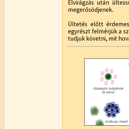
Elvirágzás után ültes
megerősödjenek.
Ültetés előtt érdem
egyrészt felmérjük a s
tudjuk követni, mit hov