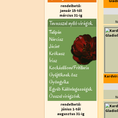
Gladi
rendelhető:
január 15-től
március 31-ig
N
Tavasszal nyíló virágok
Tulipán
Nárcisz
Jácint
Krókusz
Írisz
Kockásliliom/Fritillaria
Gyűjtőknek ősz
Kardvir
Gyöngyike
Egyéb Különlegességek
Õsszel virágzóak
N
rendelhető:
június 1-től
augusztus 31-ig