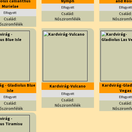
olus callianthus
Nymph
and Ros
Murielae
Elfogyott
Elfogyott
Elfogyott
Család:
Család:
Család:
Nősziromfélék
Nősziromf
ősziromfélék
ág - Gladiolus Blue
Kardvirág-Glad
Kardvirág-Vulcano
Isle
Vegas
Elfogyott
Elfogyott
Elfogyott
Család:
Család:
Család:
Nősziromfélék
ősziromfélék
Nősziromf