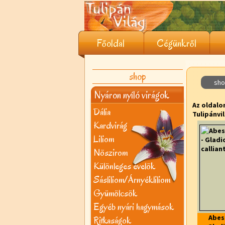
Főoldal
Cégünkről
shop
sho
Nyáron nyíló virágok
Az oldalo
Dália
Tulipánvi
Kardvirág
Liliom
Nõszirom
Különleges évelõk
Sásliliom/Árnyékliliom
Gyümölcsök
Egyéb nyári hagymások
Abes
Ritkaságok