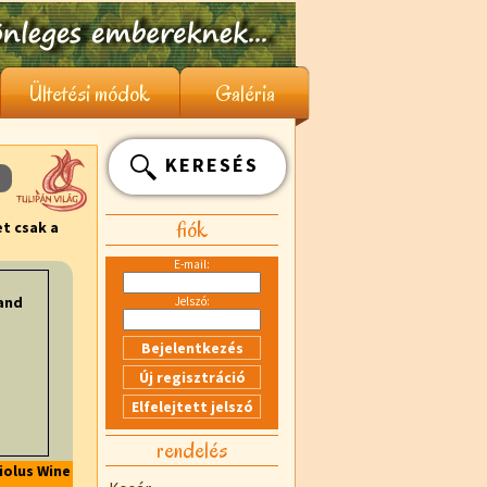
Ültetési módok
Galéria
KERESÉS
fiók
et csak a
E-mail:
Jelszó:
rendelés
iolus Wine