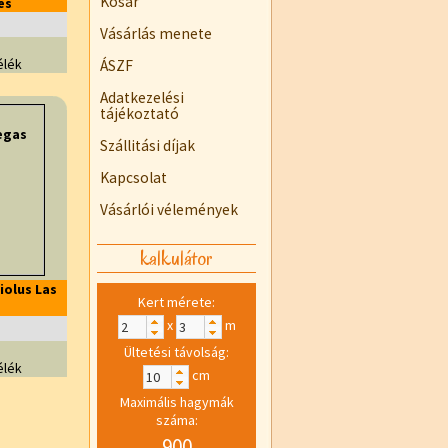
Kosár
es
Vásárlás menete
élék
ÁSZF
Adatkezelési
tájékoztató
Szállitási díjak
Kapcsolat
Vásárlói vélemények
kalkulátor
iolus Las
Kert mérete:
x
m
Ültetési távolság:
élék
cm
Maximális hagymák
száma:
900