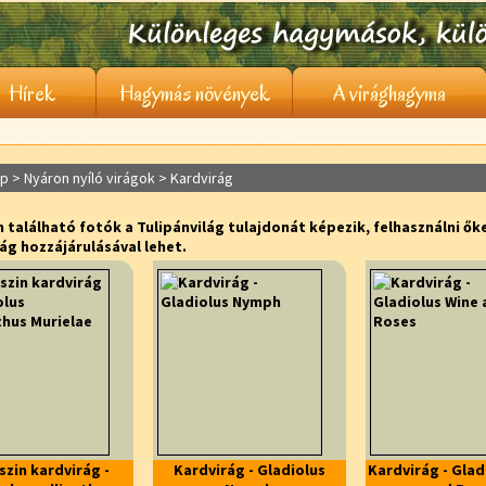
Hírek
Hagymás növények
A virághagyma
p > Nyáron nyíló virágok > Kardvirág
n található fotók a Tulipánvilág tulajdonát képezik, felhasználni ők
lág hozzájárulásával lehet.
szin kardvirág -
Kardvirág - Gladiolus
Kardvirág - Glad