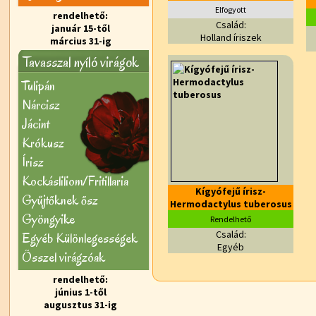
Elfogyott
rendelhető:
Család:
január 15-től
Holland íriszek
március 31-ig
Tavasszal nyíló virágok
Tulipán
Nárcisz
Jácint
Krókusz
Írisz
Kockásliliom/Fritillaria
Kígyófejű írisz-
Gyűjtőknek ősz
Hermodactylus tuberosus
Gyöngyike
Rendelhető
Család:
Egyéb Különlegességek
Egyéb
Õsszel virágzóak
rendelhető:
június 1-től
augusztus 31-ig