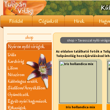
Főoldal
Cégünkről
Hírek
Hagym
shop
shop > Tavasszal nyíló virágok
Nyáron nyíló virágok
Az oldalon található fotók a Tuli
Dália
Tulipánvilág hozzájárulásával leh
Kardvirág
Liliom
Nõszirom
Különleges évelõk
Sásliliom/Árnyékliliom
Gyümölcsök
Egyéb nyári hagymások
Ritkaságok
Iris hollandica mix