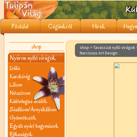
Főoldal
Cégünkről
Hírek
Hagym
shop
shop > Tavasszal nyíló virágok
Narcissus Art Design
Nyáron nyíló virágok
Dália
Kardvirág
Liliom
Nõszirom
Különleges évelõk
Sásliliom/Árnyékliliom
Gyümölcsök
Egyéb nyári hagymások
Ritkaságok