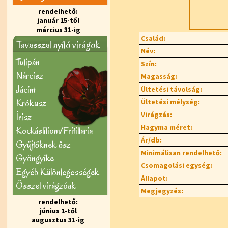
rendelhető:
január 15-től
március 31-ig
Család:
Tavasszal nyíló virágok
Név:
Tulipán
Szín:
Nárcisz
Magasság:
Jácint
Ültetési távolság:
Krókusz
Ültetési mélység:
Virágzás:
Írisz
Hagyma méret:
Kockásliliom/Fritillaria
Ár/db:
Gyűjtőknek ősz
Minimálisan rendelhető:
Gyöngyike
Csomagolási egység:
Egyéb Különlegességek
Állapot:
Õsszel virágzóak
Megjegyzés:
rendelhető:
június 1-től
augusztus 31-ig