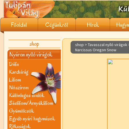
Főoldal
Cégünkről
Hírek
Hagym
shop
shop > Tavasszal nyíló virágok
Narcissus Oregon Snow
Nyáron nyíló virágok
Dália
Kardvirág
Liliom
Nõszirom
Különleges évelõk
Sásliliom/Árnyékliliom
Gyümölcsök
Egyéb nyári hagymások
Ritkaságok