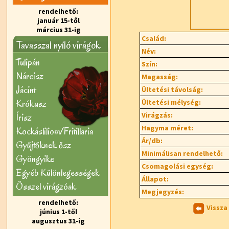
rendelhető:
január 15-től
március 31-ig
Család:
Tavasszal nyíló virágok
Név:
Tulipán
Szín:
Nárcisz
Magasság:
Jácint
Ültetési távolság:
Krókusz
Ültetési mélység:
Virágzás:
Írisz
Hagyma méret:
Kockásliliom/Fritillaria
Ár/db:
Gyűjtőknek ősz
Minimálisan rendelhető:
Gyöngyike
Csomagolási egység:
Egyéb Különlegességek
Állapot:
Õsszel virágzóak
Megjegyzés:
rendelhető:
Vissza
június 1-től
augusztus 31-ig