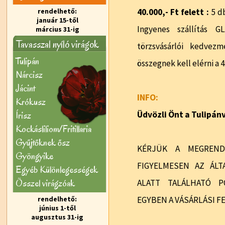
rendelhető:
40.000,- Ft felett :
5 d
január 15-től
Ingyenes szállítás G
március 31-ig
Tavasszal nyíló virágok
törzsvásárlói kedvezm
Tulipán
összegnek kell elérni a 4
Nárcisz
Jácint
INFO:
Krókusz
Írisz
Üdvözli Önt a Tulipá
Kockásliliom/Fritillaria
Gyűjtőknek ősz
KÉRJÜK A MEGREND
Gyöngyike
FIGYELMESEN AZ ÁLT
Egyéb Különlegességek
Õsszel virágzóak
ALATT TALÁLHATÓ P
rendelhető:
EGYBEN A VÁSÁRLÁSI F
június 1-től
augusztus 31-ig