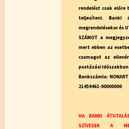
rendelést csak előre 
teljesíteni. Banki
megrendelésekor és 
SZÁMOT a megjegyzé
mert ebben az esetbe
csomagot az ellené
postázási időszakban 
Bankszámla: NONART K
21459461-00000000
HA BANKI ÁTUTALÁ
SZÍVESEK A MEG