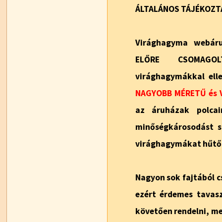
ÁLTALÁNOS TÁJÉKOZT
Virághagyma webáru
ELŐRE CSOMAGO
virághagymákkal elle
NAGYOBB MÉRETŰ és 
az áruházak polca
minőségkárosodást s
virághagymákat hűtőh
Nagyon sok fajtából c
ezért érdemes tavaszi
követően rendelni, me