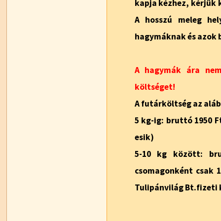
kapja kézhez, kérjük 
A hosszú meleg hel
hagymáknak és azok 
A hagymák ára nem 
költséget!
A futárköltség az aláb
5 kg-ig: bruttó 1950 
esik)
5-10 kg között: br
csomagonként csak 19
Tulipánvilág Bt.fizeti 