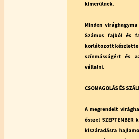
kimerülnek.
Minden virághagyma 
Számos fajból és f
korlátozott készlettel
színmásságért és a
vállalni.
CSOMAGOLÁS ÉS SZÁLL
A megrendelt virágh
ősszel
SZEPTEMBER k
kiszáradásra hajla