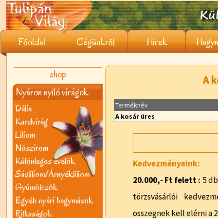
Főoldal
Cégünkről
Hírek
Hagym
shop
A k
Nyáron nyíló virágok
Terméknév
Dália
A kosár üres
Kardvirág
Liliom
Nõszirom
Különleges évelõk
Kedvezményeink:
Sásliliom/Árnyékliliom
20.000,- Ft felett :
5 db
Gyümölcsök
törzsvásárlói kedvezm
Egyéb nyári hagymások
Ritkaságok
összegnek kell elérni a 2