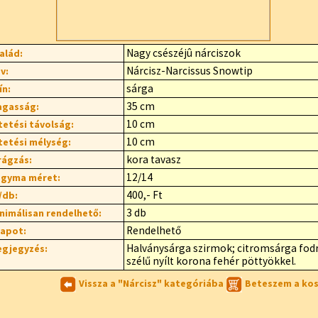
Nagy csészéjû nárciszok
alád:
Nárcisz-Narcissus Snowtip
v:
sárga
ín:
35 cm
gasság:
10 cm
tetési távolság:
10 cm
tetési mélység:
kora tavasz
rágzás:
12/14
gyma méret:
400,- Ft
/db:
3 db
nimálisan rendelhető:
Rendelhető
lapot:
Halványsárga szirmok; citromsárga fod
gjegyzés:
szélű nyílt korona fehér pöttyökkel.
Vissza a "Nárcisz" kategóriába
Beteszem a ko