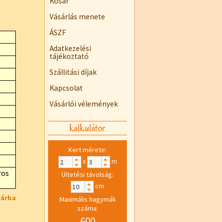
Kosár
Vásárlás menete
ÁSZF
Adatkezelési
tájékoztató
Szállitási díjak
Kapcsolat
Vásárlói vélemények
kalkulátor
Kert mérete:
x
m
ros
Ültetési távolság:
cm
sárba
Maximális hagymák
száma:
600