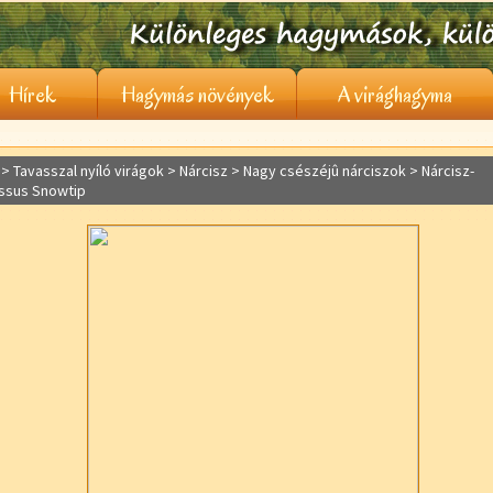
Hírek
Hagymás növények
A virághagyma
> Tavasszal nyíló virágok >
Nárcisz
> Nagy csészéjû nárciszok > Nárcisz-
issus Snowtip