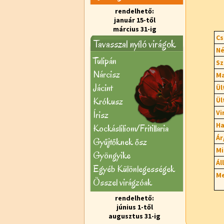
rendelhető:
január 15-től
március 31-ig
Cs
Tavasszal nyíló virágok
Né
Tulipán
Sz
Nárcisz
Ma
Jácint
Ül
Krókusz
Ül
Vi
Írisz
Ha
Kockásliliom/Fritillaria
Ár
Gyűjtőknek ősz
Mi
Gyöngyike
Ál
Egyéb Különlegességek
Me
Õsszel virágzóak
rendelhető:
június 1-től
augusztus 31-ig