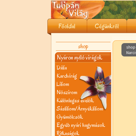
Főoldal
Cégünkről
shop
shop 
Narc
Nyáron nyíló virágok
Dália
Kardvirág
Liliom
Nõszirom
Különleges évelõk
Sásliliom/Árnyékliliom
Gyümölcsök
Egyéb nyári hagymások
Ritkaságok