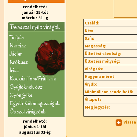
rendelhető:
január 15-től
március 31-ig
Család:
Tavasszal nyíló virágok
Név:
Tulipán
Szín:
Nárcisz
Magasság:
Jácint
Ültetési távolság:
Krókusz
Ültetési mélység:
Virágzás:
Írisz
Hagyma méret:
Kockásliliom/Fritillaria
Ár/db:
Gyűjtőknek ősz
Minimálisan rendelhető:
Gyöngyike
Állapot:
Egyéb Különlegességek
Megjegyzés:
Õsszel virágzóak
rendelhető:
Vissza
június 1-től
augusztus 31-ig