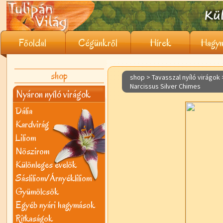
Főoldal
Cégünkről
Hírek
Hagym
shop
shop > Tavasszal nyíló virágok
Narcissus Silver Chimes
Nyáron nyíló virágok
Dália
Kardvirág
Liliom
Nõszirom
Különleges évelõk
Sásliliom/Árnyékliliom
Gyümölcsök
Egyéb nyári hagymások
Ritkaságok