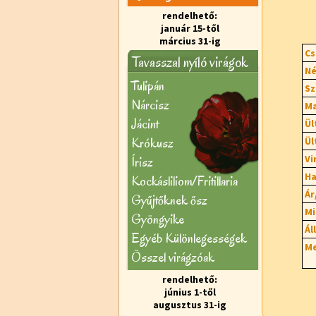
rendelhető:
január 15-től
március 31-ig
Cs
Tavasszal nyíló virágok
Né
Tulipán
Sz
Nárcisz
Ma
Jácint
Ül
Krókusz
Ül
Vi
Írisz
Ha
Kockásliliom/Fritillaria
Ár
Gyűjtőknek ősz
Mi
Gyöngyike
Ál
Egyéb Különlegességek
Me
Õsszel virágzóak
rendelhető:
június 1-től
augusztus 31-ig