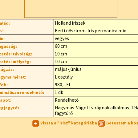
Holland íriszek
alád:
Kerti nőszirom-Iris germanica mix
v:
vegyes
ín:
60 cm
gasság:
10 cm
tetési távolság:
10 cm
tetési mélység:
május-június
rágzás:
I. osztály
gyma méret:
980,- Ft
/db:
1 db
nimálisan rendelhető:
Rendelhető
lapot:
Hagymás. Vágott virágnak alkalmas. Télá
gjegyzés:
fagytűrő.
Vissza a "Írisz" kategóriába
Beteszem a ko