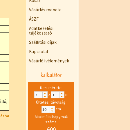
Kosár
Vásárlás menete
ÁSZF
Adatkezelési
tájékoztató
Szállitási díjak
Kapcsolat
Vásárlói vélemények
kalkulátor
Kert mérete:
x
m
lló,
Ültetési távolság:
cm
sárba
Maximális hagymák
száma:
600