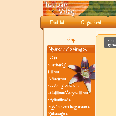
Főoldal
Cégünkről
shop
shop 
germ
Nyáron nyíló virágok
Dália
Kardvirág
Liliom
Nõszirom
Különleges évelõk
Sásliliom/Árnyékliliom
Gyümölcsök
Egyéb nyári hagymások
Ritkaságok