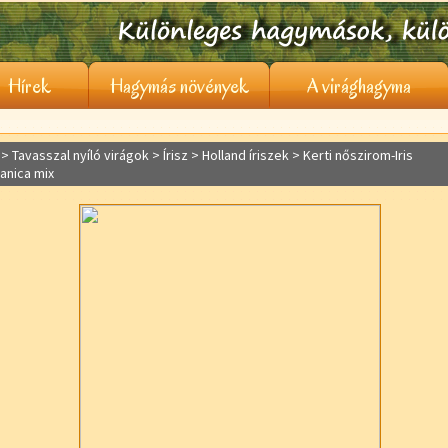
Hírek
Hagymás növények
A virághagyma
> Tavasszal nyíló virágok >
Írisz
> Holland íriszek > Kerti nőszirom-Iris
anica mix