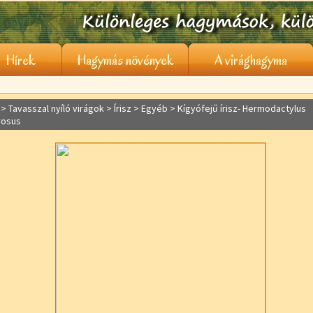
Hírek
Hagymás növények
A virághagyma
> Tavasszal nyíló virágok >
Írisz
> Egyéb > Kígyófejű írisz- Hermodactylus
rosus