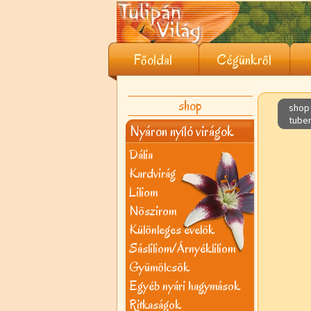
Főoldal
Cégünkről
shop
shop 
tube
Nyáron nyíló virágok
Dália
Kardvirág
Liliom
Nõszirom
Különleges évelõk
Sásliliom/Árnyékliliom
Gyümölcsök
Egyéb nyári hagymások
Ritkaságok