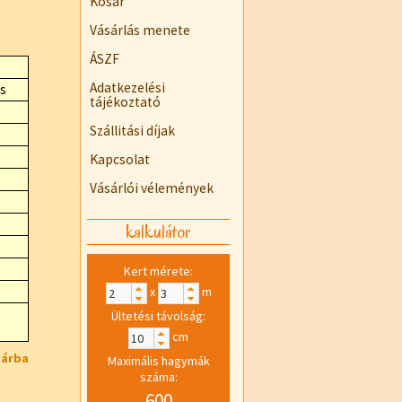
Kosár
Vásárlás menete
ÁSZF
Adatkezelési
s
tájékoztató
Szállitási díjak
Kapcsolat
Vásárlói vélemények
kalkulátor
Kert mérete:
x
m
Ültetési távolság:
cm
sárba
Maximális hagymák
száma:
600