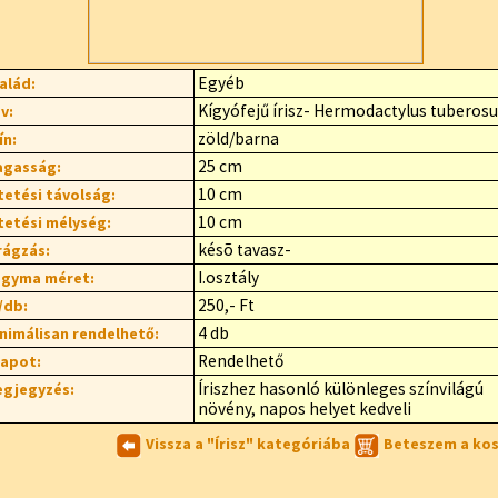
Egyéb
alád:
Kígyófejű írisz- Hermodactylus tuberosu
v:
zöld/barna
ín:
25 cm
gasság:
10 cm
tetési távolság:
10 cm
tetési mélység:
késõ tavasz-
rágzás:
I.osztály
gyma méret:
250,- Ft
/db:
4 db
nimálisan rendelhető:
Rendelhető
lapot:
Íriszhez hasonló különleges színvilágú
gjegyzés:
növény, napos helyet kedveli
Vissza a "Írisz" kategóriába
Beteszem a ko