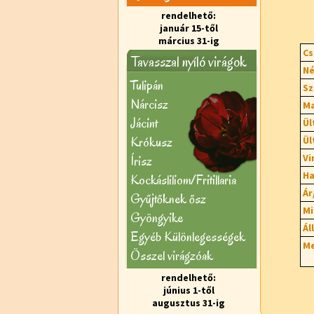
rendelhető:
január 15-től
március 31-ig
Cs
Tavasszal nyíló virágok
Né
Tulipán
Sz
Nárcisz
Ma
Jácint
Ül
Krókusz
Ül
Vi
Írisz
Ha
Kockásliliom/Fritillaria
Ár
Gyűjtőknek ősz
Mi
Gyöngyike
Ál
Egyéb Különlegességek
Me
Õsszel virágzóak
rendelhető:
június 1-től
augusztus 31-ig