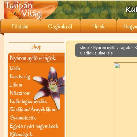
Főoldal
Cégünkről
Hírek
Hagym
shop
shop > Nyáron nyíló virágok >
K
Gladiolus Blue Isle
Nyáron nyíló virágok
Dália
Kardvirág
Liliom
Nõszirom
Különleges évelõk
Sásliliom/Árnyékliliom
Gyümölcsök
Egyéb nyári hagymások
Ritkaságok