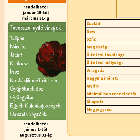
rendelhető:
január 15-től
március 31-ig
Család:
Tavasszal nyíló virágok
Név:
Tulipán
Szín:
Nárcisz
Magasság:
Jácint
Ültetési távolság:
Krókusz
Ültetési mélység:
Virágzás:
Írisz
Hagyma méret:
Kockásliliom/Fritillaria
Ár/db:
Gyűjtőknek ősz
Minimálisan rendelhető:
Gyöngyike
Állapot:
Egyéb Különlegességek
Megjegyzés:
Õsszel virágzóak
rendelhető:
június 1-től
augusztus 31-ig