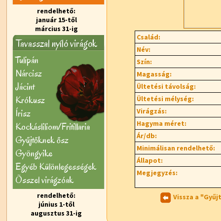
rendelhető:
január 15-től
március 31-ig
Család:
Tavasszal nyíló virágok
Név:
Tulipán
Szín:
Nárcisz
Magasság:
Jácint
Ültetési távolság:
Krókusz
Ültetési mélység:
Virágzás:
Írisz
Hagyma méret:
Kockásliliom/Fritillaria
Ár/db:
Gyűjtőknek ősz
Minimálisan rendelhető:
Gyöngyike
Állapot:
Egyéb Különlegességek
Megjegyzés:
Õsszel virágzóak
rendelhető:
Vissza a "Gyűj
június 1-től
augusztus 31-ig