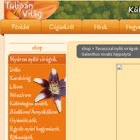
Főoldal
Cégünkről
Hírek
Hagym
shop
shop > Tavasszal nyíló virágok
Galanthus nivalis hippolyta
Nyáron nyíló virágok
Dália
Kardvirág
Liliom
Nõszirom
Különleges évelõk
Sásliliom/Árnyékliliom
Gyümölcsök
Egyéb nyári hagymások
Ritkaságok