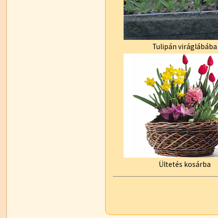
Tulipán viráglábába
Ültetés kosárba