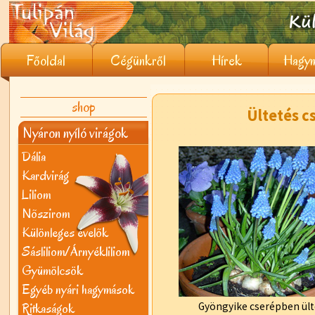
Főoldal
Cégünkről
Hírek
Hagym
shop
Ültetés c
Nyáron nyíló virágok
Dália
Kardvirág
Liliom
Nõszirom
Különleges évelõk
Sásliliom/Árnyékliliom
Gyümölcsök
Egyéb nyári hagymások
Ritkaságok
Gyöngyike cserépben ült