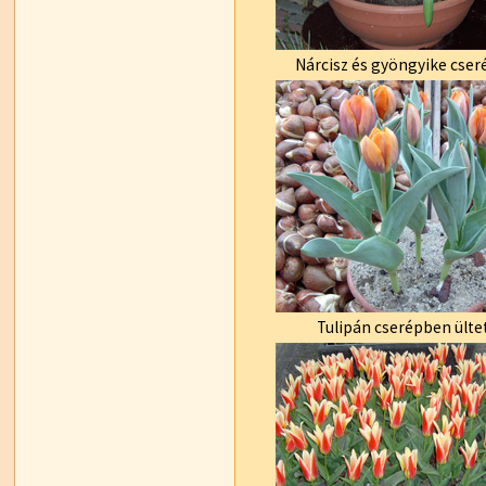
Nárcisz és gyöngyike cse
Tulipán cserépben ülte