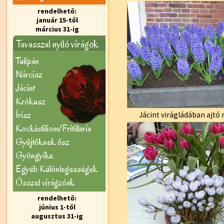
rendelhető:
január 15-től
március 31-ig
Tavasszal nyíló virágok
Tulipán
Nárcisz
Jácint
Krókusz
Írisz
Jácint virágládában ajtó 
Kockásliliom/Fritillaria
Gyűjtőknek ősz
Gyöngyike
Egyéb Különlegességek
Õsszel virágzóak
rendelhető:
június 1-től
augusztus 31-ig