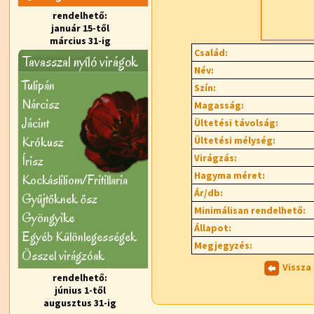
rendelhető:
január 15-től
március 31-ig
Család:
Tavasszal nyíló virágok
Név:
Tulipán
Szín:
Nárcisz
Magasság:
Jácint
Ültetési távolság:
Krókusz
Ültetési mélység:
Virágzás:
Írisz
Hagyma méret:
Kockásliliom/Fritillaria
Ár/db:
Gyűjtőknek ősz
Minimálisan rendelhető:
Gyöngyike
Állapot:
Egyéb Különlegességek
Megjegyzés:
Õsszel virágzóak
Vissza
rendelhető:
június 1-től
augusztus 31-ig