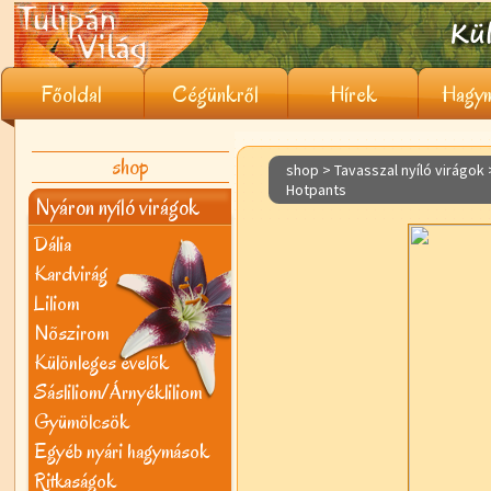
Főoldal
Cégünkről
Hírek
Hagym
shop
shop > Tavasszal nyíló virágok
Hotpants
Nyáron nyíló virágok
Dália
Kardvirág
Liliom
Nõszirom
Különleges évelõk
Sásliliom/Árnyékliliom
Gyümölcsök
Egyéb nyári hagymások
Ritkaságok