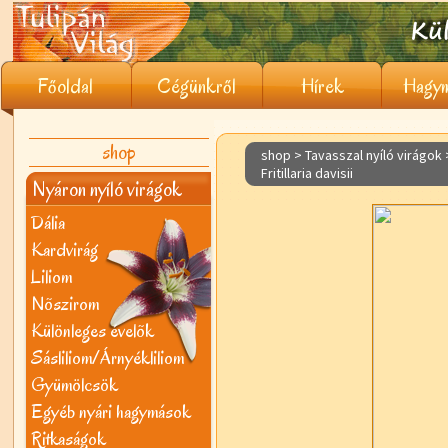
Főoldal
Cégünkről
Hírek
Hagym
shop
shop > Tavasszal nyíló virágok
Fritillaria davisii
Nyáron nyíló virágok
Dália
Kardvirág
Liliom
Nõszirom
Különleges évelõk
Sásliliom/Árnyékliliom
Gyümölcsök
Egyéb nyári hagymások
Ritkaságok