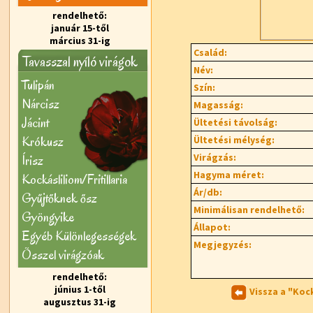
rendelhető:
január 15-től
március 31-ig
Család:
Tavasszal nyíló virágok
Név:
Tulipán
Szín:
Nárcisz
Magasság:
Jácint
Ültetési távolság:
Krókusz
Ültetési mélység:
Virágzás:
Írisz
Hagyma méret:
Kockásliliom/Fritillaria
Ár/db:
Gyűjtőknek ősz
Minimálisan rendelhető:
Gyöngyike
Állapot:
Egyéb Különlegességek
Megjegyzés:
Õsszel virágzóak
rendelhető:
június 1-től
Vissza a "Koc
augusztus 31-ig