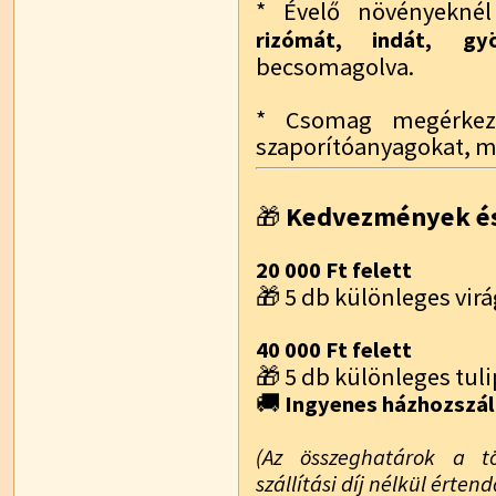
* Évelő növényekn
rizómát, indát, g
becsomagolva.
* Csomag megérkezé
szaporítóanyagokat, m
Kedvezmények és
🎁
20 000 Ft felett
🎁 5 db különleges vi
40 000 Ft felett
🎁 5 db különleges t
🚚
Ingyenes házhozszál
(Az összeghatárok a t
szállítási díj nélkül értend