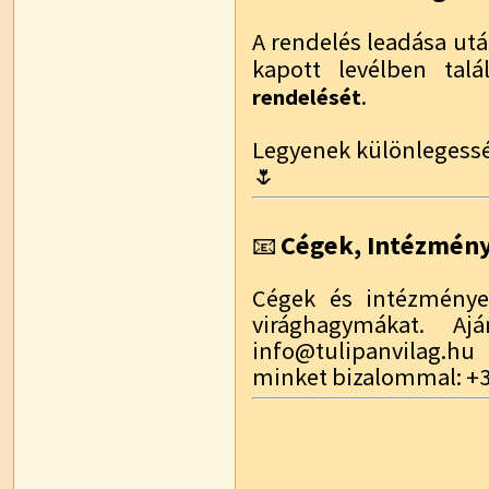
A rendelés leadása utá
kapott levélben talá
.
rendelését
Legyenek különlegessé
🌷
Cégek, Intézmén
📧
Cégek és intézmények
virághagymákat. Aj
info@tulipanvilag.hu
minket bizalommal: +3