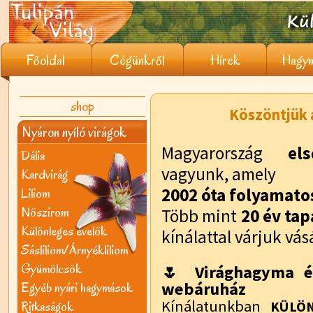
Főoldal
Cégünkről
Hírek
Hagym
shop
Köszöntjük a
Nyáron nyíló virágok
Magyarország
el
Dália
vagyunk, amely
Kardvirág
2002 óta folyamat
Liliom
Nõszirom
Több mint
20 év tap
Különleges évelõk
kínálattal várjuk vás
Sásliliom/Árnyékliliom
Gyümölcsök
🌷 Virághagyma é
webáruház
Egyéb nyári hagymások
Kínálatunkban
Ritkaságok
KÜLÖN