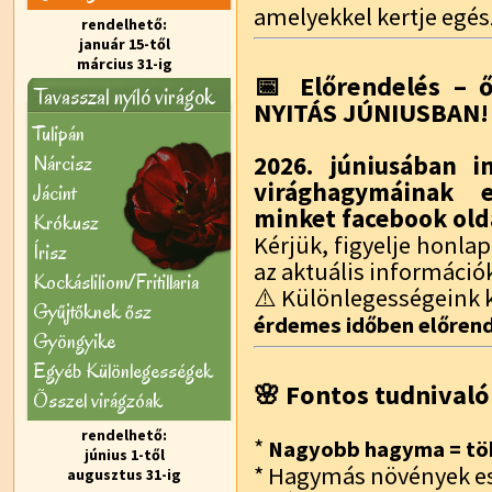
amelyekkel kertje egés
rendelhető:
január 15-től
március 31-ig
📅 Előrendelés – ő
Tavasszal nyíló virágok
NYITÁS JÚNIUSBAN!
Tulipán
Nárcisz
2026. júniusában i
virághagymáinak e
Jácint
minket facebook old
Krókusz
Kérjük, figyelje honl
Írisz
az aktuális információ
Kockásliliom/Fritillaria
⚠️ Különlegességeink k
Gyűjtőknek ősz
érdemes időben előrend
Gyöngyike
Egyéb Különlegességek
🌸 Fontos tudnivaló
Õsszel virágzóak
rendelhető:
*
Nagyobb hagyma = töb
június 1-től
* Hagymás növények e
augusztus 31-ig