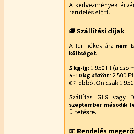
A kedvezmények érvén
rendelés előtt.
Szállítási díjak
🚚
A termékek ára
nem ta
.
költséget
: 1 950 Ft (a cs
5 kg-ig
: 2 500 Ft
5–10 kg között
👉 ebből Ön csak 1 950 
Szállítás GLS vagy 
szeptember második f
ültetésre.
Rendelés megerő
📧