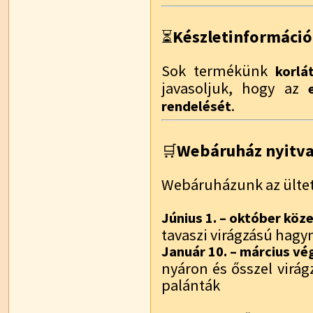
Készletinformáció
⏳
Sok termékünk
korlá
javasoljuk, hogy az
.
rendelését
Webáruház nyitvat
🛒
Webáruházunk az ültet
Június 1. – október köz
tavaszi virágzású hag
Január 10. – március vé
nyáron és ősszel virá
palánták