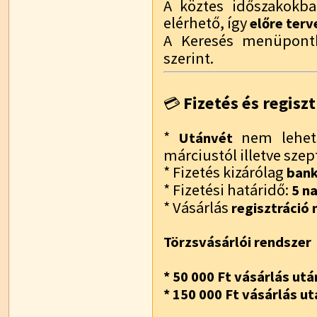
A köztes időszakokba
elérhető, így
előre terv
A Keresés menüpont
szerint.
Fizetés és regiszt
💳
*
nem lehets
Utánvét
márciustól illetve sze
* Fizetés kizárólag
bank
* Fizetési határidő:
5 n
* Vásárlás
regisztráció n
Törzsvásárlói rendszer
* 50 000 Ft vásárlás utá
* 150 000 Ft vásárlás ut