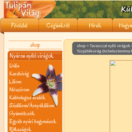
Főoldal
Cégünkről
Hírek
Hagym
shop
shop > Tavasszal nyíló virágok
Tüzijátékvirág-Dichelostemma 
Nyáron nyíló virágok
Dália
Kardvirág
Liliom
Nõszirom
Különleges évelõk
Sásliliom/Árnyékliliom
Gyümölcsök
Egyéb nyári hagymások
Ritkaságok