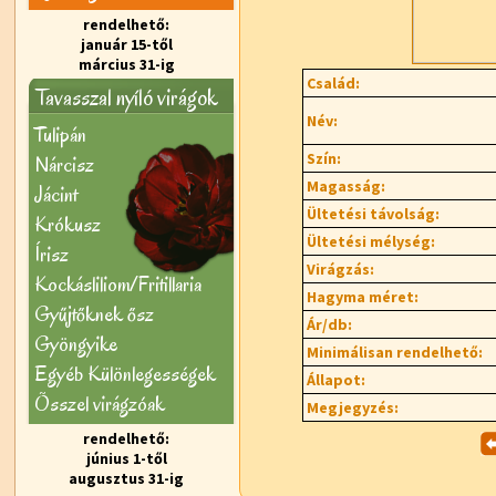
rendelhető:
január 15-től
március 31-ig
Család:
Tavasszal nyíló virágok
Név:
Tulipán
Szín:
Nárcisz
Magasság:
Jácint
Ültetési távolság:
Krókusz
Ültetési mélység:
Írisz
Virágzás:
Kockásliliom/Fritillaria
Hagyma méret:
Gyűjtőknek ősz
Ár/db:
Gyöngyike
Minimálisan rendelhető:
Egyéb Különlegességek
Állapot:
Õsszel virágzóak
Megjegyzés:
rendelhető:
június 1-től
augusztus 31-ig