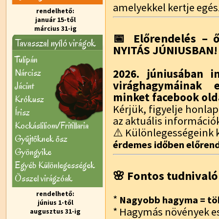
amelyekkel kertje egés
rendelhető:
január 15-től
március 31-ig
📅 Előrendelés – ő
Tavasszal nyíló virágok
NYITÁS JÚNIUSBAN!
Tulipán
Nárcisz
2026. júniusában i
virághagymáinak e
Jácint
minket facebook old
Krókusz
Kérjük, figyelje honl
Írisz
az aktuális információ
Kockásliliom/Fritillaria
⚠️ Különlegességeink k
Gyűjtőknek ősz
érdemes időben előrend
Gyöngyike
Egyéb Különlegességek
🌸 Fontos tudnivaló
Õsszel virágzóak
rendelhető:
*
Nagyobb hagyma = töb
június 1-től
* Hagymás növények e
augusztus 31-ig