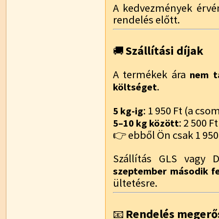
A kedvezmények érvén
rendelés előtt.
Szállítási díjak
🚚
A termékek ára
nem ta
.
költséget
: 1 950 Ft (a cs
5 kg-ig
: 2 500 Ft
5–10 kg között
👉 ebből Ön csak 1 950 
Szállítás GLS vagy 
szeptember második f
ültetésre.
Rendelés megerő
📧