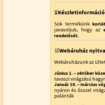
Készletinformáció
⏳
Sok termékünk
korlá
javasoljuk, hogy az
.
rendelését
Webáruház nyitvat
🛒
Webáruházunk az ültet
Június 1. – október köz
tavaszi virágzású hag
Január 10. – március vé
nyáron és ősszel virá
palánták