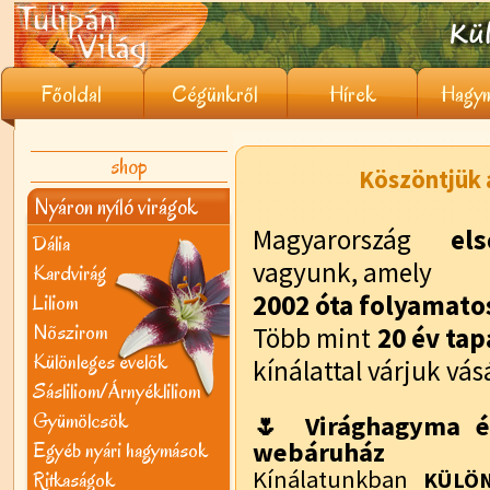
Főoldal
Cégünkről
Hírek
Hagym
shop
Köszöntjük a
Nyáron nyíló virágok
Magyarország
el
Dália
vagyunk, amely
Kardvirág
2002 óta folyamat
Liliom
Nõszirom
Több mint
20 év tap
Különleges évelõk
kínálattal várjuk vás
Sásliliom/Árnyékliliom
Gyümölcsök
🌷 Virághagyma é
webáruház
Egyéb nyári hagymások
Kínálatunkban
Ritkaságok
KÜLÖN