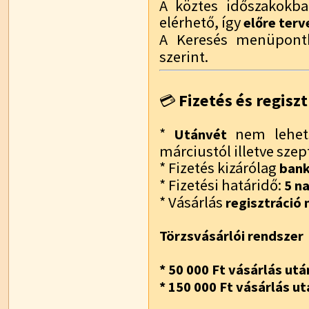
A köztes időszakokba
elérhető, így
előre terv
A Keresés menüpont
szerint.
Fizetés és regiszt
💳
*
nem lehets
Utánvét
márciustól illetve sze
* Fizetés kizárólag
bank
* Fizetési határidő:
5 n
* Vásárlás
regisztráció n
Törzsvásárlói rendszer
* 50 000 Ft vásárlás utá
* 150 000 Ft vásárlás ut