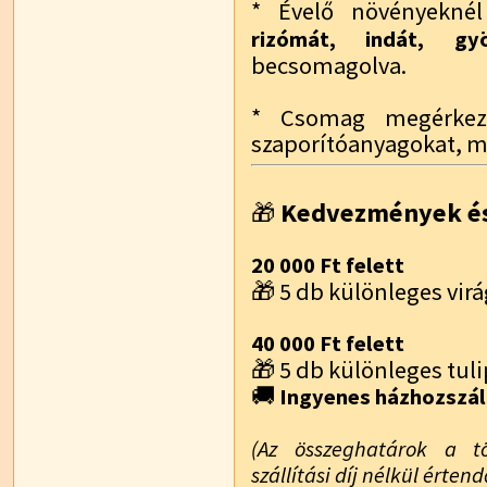
* Évelő növényekn
rizómát, indát, g
becsomagolva.
* Csomag megérkezé
szaporítóanyagokat, m
Kedvezmények és
🎁
20 000 Ft felett
🎁 5 db különleges vi
40 000 Ft felett
🎁 5 db különleges t
🚚
Ingyenes házhozszál
(Az összeghatárok a t
szállítási díj nélkül értend