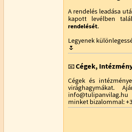
A rendelés leadása utá
kapott levélben talá
.
rendelését
Legyenek különlegessé
🌷
Cégek, Intézmén
📧
Cégek és intézmények
virághagymákat. Aj
info@tulipanvilag.hu
minket bizalommal: +3