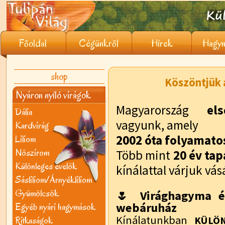
Főoldal
Cégünkről
Hírek
Hagym
shop
Köszöntjük a
Nyáron nyíló virágok
Magyarország
el
Dália
vagyunk, amely
Kardvirág
2002 óta folyamat
Liliom
Nõszirom
Több mint
20 év tap
Különleges évelõk
kínálattal várjuk vás
Sásliliom/Árnyékliliom
Gyümölcsök
🌷 Virághagyma é
webáruház
Egyéb nyári hagymások
Kínálatunkban
Ritkaságok
KÜLÖN