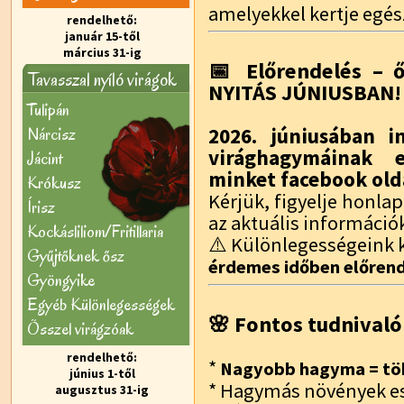
amelyekkel kertje egés
rendelhető:
január 15-től
március 31-ig
📅 Előrendelés – ő
Tavasszal nyíló virágok
NYITÁS JÚNIUSBAN!
Tulipán
Nárcisz
2026. júniusában i
virághagymáinak e
Jácint
minket facebook old
Krókusz
Kérjük, figyelje honl
Írisz
az aktuális információ
Kockásliliom/Fritillaria
⚠️ Különlegességeink k
Gyűjtőknek ősz
érdemes időben előrend
Gyöngyike
Egyéb Különlegességek
🌸 Fontos tudnivaló
Õsszel virágzóak
rendelhető:
*
Nagyobb hagyma = töb
június 1-től
* Hagymás növények e
augusztus 31-ig