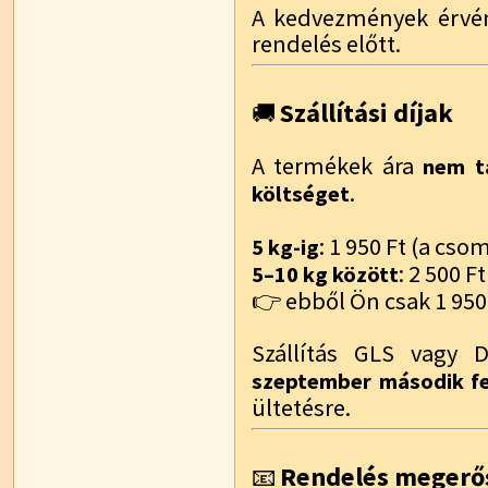
A kedvezmények érvén
rendelés előtt.
Szállítási díjak
🚚
A termékek ára
nem ta
.
költséget
: 1 950 Ft (a cs
5 kg-ig
: 2 500 Ft
5–10 kg között
👉 ebből Ön csak 1 950 
Szállítás GLS vagy 
szeptember második f
ültetésre.
Rendelés megerő
📧