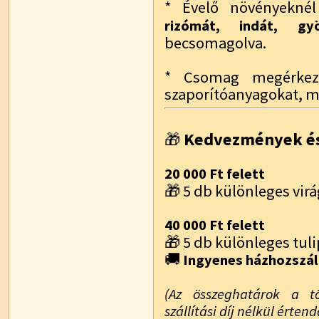
* Évelő növényekn
rizómát, indát, g
becsomagolva.
* Csomag megérkezé
szaporítóanyagokat, m
Kedvezmények és
🎁
20 000 Ft felett
🎁 5 db különleges vi
40 000 Ft felett
🎁 5 db különleges t
🚚
Ingyenes házhozszál
(Az összeghatárok a t
szállítási díj nélkül értend