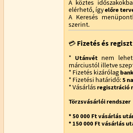
A köztes időszakokba
elérhető, így
előre terv
A Keresés menüpont
szerint.
Fizetés és regiszt
💳
*
nem lehets
Utánvét
márciustól illetve sze
* Fizetés kizárólag
bank
* Fizetési határidő:
5 n
* Vásárlás
regisztráció n
Törzsvásárlói rendszer
* 50 000 Ft vásárlás utá
* 150 000 Ft vásárlás ut