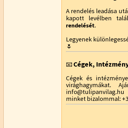
A rendelés leadása utá
kapott levélben talá
.
rendelését
Legyenek különlegessé
🌷
Cégek, Intézmén
📧
Cégek és intézmények
virághagymákat. Aj
info@tulipanvilag.hu
minket bizalommal: +3