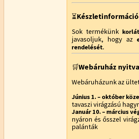
Készletinformáció
⏳
Sok termékünk
korlá
javasoljuk, hogy az
.
rendelését
Webáruház nyitvat
🛒
Webáruházunk az ültet
Június 1. – október köz
tavaszi virágzású hag
Január 10. – március vé
nyáron és ősszel virá
palánták