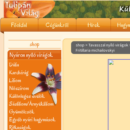
Főoldal
Cégünkről
Hírek
Hagym
shop
shop > Tavasszal nyíló virágok
Fritillaria michailovskyi
Nyáron nyíló virágok
Dália
Kardvirág
Liliom
Nõszirom
Különleges évelõk
Sásliliom/Árnyékliliom
Gyümölcsök
Egyéb nyári hagymások
Ritkaságok