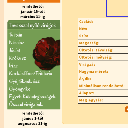
rendelhető:
január 15-től
március 31-ig
Család:
Tavasszal nyíló virágok
Név:
Tulipán
Szín:
Nárcisz
Magasság:
Jácint
Ültetési távolság:
Krókusz
Ültetési mélység:
Virágzás:
Írisz
Hagyma méret:
Kockásliliom/Fritillaria
Ár/db:
Gyűjtőknek ősz
Minimálisan rendelhető:
Gyöngyike
Állapot:
Egyéb Különlegességek
Megjegyzés:
Õsszel virágzóak
rendelhető:
június 1-től
augusztus 31-ig