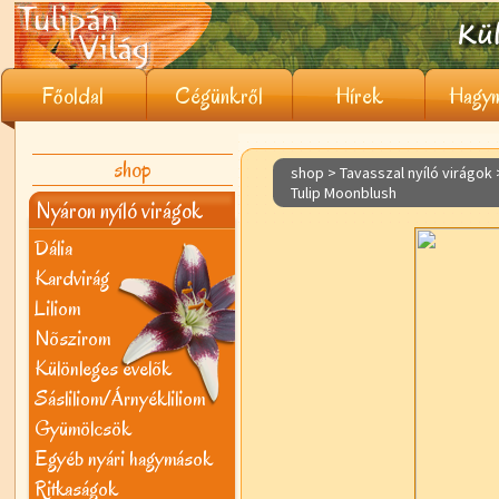
Főoldal
Cégünkről
Hírek
Hagym
shop
shop > Tavasszal nyíló virágok
Tulip Moonblush
Nyáron nyíló virágok
Dália
Kardvirág
Liliom
Nõszirom
Különleges évelõk
Sásliliom/Árnyékliliom
Gyümölcsök
Egyéb nyári hagymások
Ritkaságok