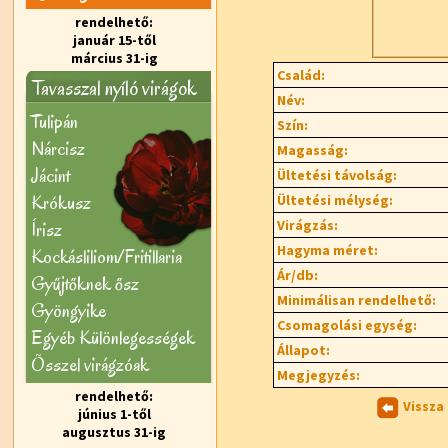
rendelhető:
január 15-től
március 31-ig
Család:
Tavasszal nyíló virágok
Név:
Tulipán
Szín:
Nárcisz
Magasság:
Jácint
Ültetési távolság:
Krókusz
Ültetési mélység:
Virágzás:
Írisz
Hagyma méret:
Kockásliliom/Fritillaria
Ár/db:
Gyűjtőknek ősz
Minimálisan rendelhető:
Gyöngyike
Csomagolási egység:
Egyéb Különlegességek
Állapot:
Õsszel virágzóak
Megjegyzés:
rendelhető:
Vissza
június 1-től
augusztus 31-ig