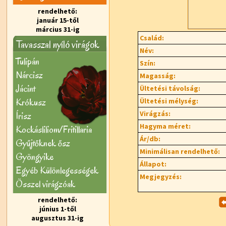
rendelhető:
január 15-től
március 31-ig
Család:
Tavasszal nyíló virágok
Név:
Tulipán
Szín:
Nárcisz
Magasság:
Jácint
Ültetési távolság:
Krókusz
Ültetési mélység:
Virágzás:
Írisz
Hagyma méret:
Kockásliliom/Fritillaria
Ár/db:
Gyűjtőknek ősz
Minimálisan rendelhető:
Gyöngyike
Állapot:
Egyéb Különlegességek
Megjegyzés:
Õsszel virágzóak
rendelhető:
június 1-től
augusztus 31-ig