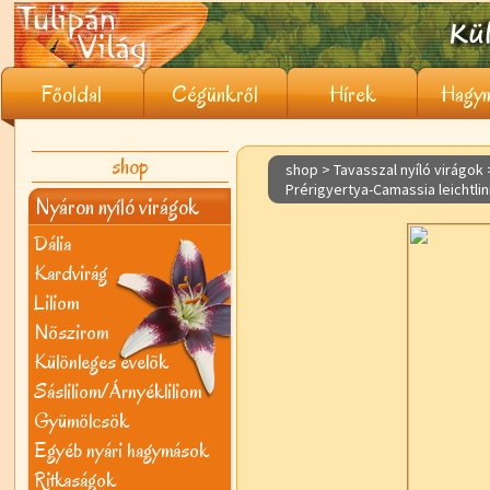
Főoldal
Cégünkről
Hírek
Hagym
shop
shop > Tavasszal nyíló virágok
Prérigyertya-Camassia leichtlini
Nyáron nyíló virágok
Dália
Kardvirág
Liliom
Nõszirom
Különleges évelõk
Sásliliom/Árnyékliliom
Gyümölcsök
Egyéb nyári hagymások
Ritkaságok