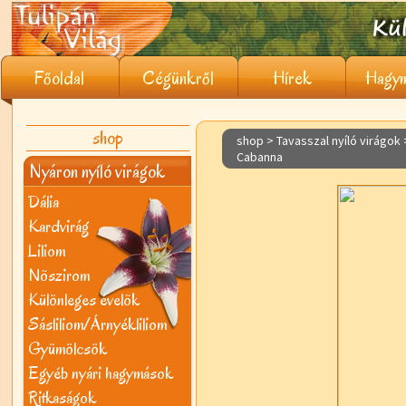
Főoldal
Cégünkről
Hírek
Hagym
shop
shop > Tavasszal nyíló virágok
Cabanna
Nyáron nyíló virágok
Dália
Kardvirág
Liliom
Nõszirom
Különleges évelõk
Sásliliom/Árnyékliliom
Gyümölcsök
Egyéb nyári hagymások
Ritkaságok