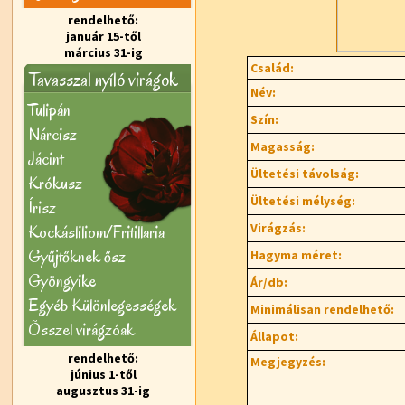
rendelhető:
január 15-től
március 31-ig
Család:
Tavasszal nyíló virágok
Név:
Tulipán
Szín:
Nárcisz
Magasság:
Jácint
Ültetési távolság:
Krókusz
Ültetési mélység:
Írisz
Virágzás:
Kockásliliom/Fritillaria
Gyűjtőknek ősz
Hagyma méret:
Gyöngyike
Ár/db:
Egyéb Különlegességek
Minimálisan rendelhető:
Õsszel virágzóak
Állapot:
rendelhető:
Megjegyzés:
június 1-től
augusztus 31-ig