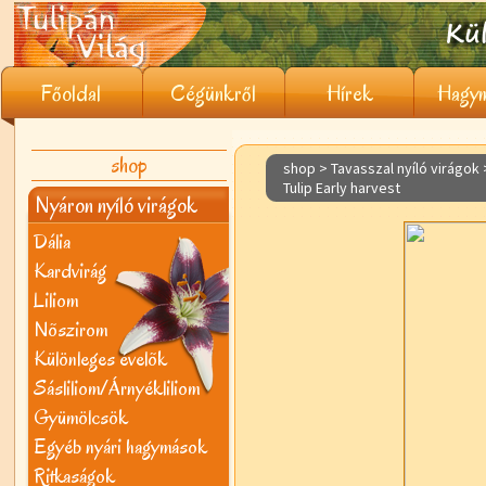
Főoldal
Cégünkről
Hírek
Hagym
shop
shop > Tavasszal nyíló virágok
Tulip Early harvest
Nyáron nyíló virágok
Dália
Kardvirág
Liliom
Nõszirom
Különleges évelõk
Sásliliom/Árnyékliliom
Gyümölcsök
Egyéb nyári hagymások
Ritkaságok