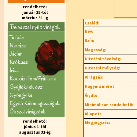
rendelhető:
január 15-től
március 31-ig
Család:
Tavasszal nyíló virágok
Név:
Tulipán
Szín:
Nárcisz
Magasság:
Jácint
Ültetési távolság:
Krókusz
Ültetési mélység:
Írisz
Virágzás:
Kockásliliom/Fritillaria
Gyűjtőknek ősz
Hagyma méret:
Gyöngyike
Ár/db:
Egyéb Különlegességek
Minimálisan rendelhető:
Õsszel virágzóak
Állapot:
rendelhető:
Megjegyzés:
június 1-től
augusztus 31-ig