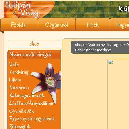
Főoldal
Cégünkről
Hírek
Hagym
shop
shop > Nyáron nyíló virágok >
D
Dahlia Kennemerland
Nyáron nyíló virágok
Dália
Kardvirág
Liliom
Nõszirom
Különleges évelõk
Sásliliom/Árnyékliliom
Gyümölcsök
Egyéb nyári hagymások
Ritkaságok