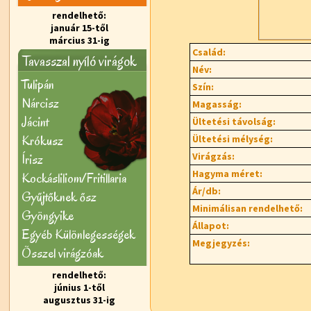
rendelhető:
január 15-től
március 31-ig
Család:
Tavasszal nyíló virágok
Név:
Tulipán
Szín:
Nárcisz
Magasság:
Jácint
Ültetési távolság:
Krókusz
Ültetési mélység:
Virágzás:
Írisz
Hagyma méret:
Kockásliliom/Fritillaria
Ár/db:
Gyűjtőknek ősz
Minimálisan rendelhető:
Gyöngyike
Állapot:
Egyéb Különlegességek
Megjegyzés:
Õsszel virágzóak
rendelhető:
június 1-től
augusztus 31-ig