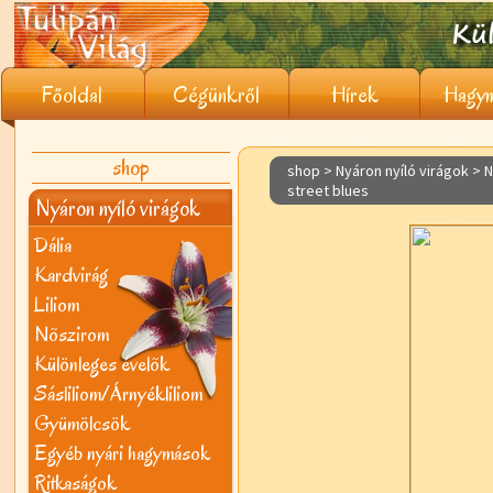
Főoldal
Cégünkről
Hírek
Hagym
shop
shop > Nyáron nyíló virágok >
N
street blues
Nyáron nyíló virágok
Dália
Kardvirág
Liliom
Nõszirom
Különleges évelõk
Sásliliom/Árnyékliliom
Gyümölcsök
Egyéb nyári hagymások
Ritkaságok