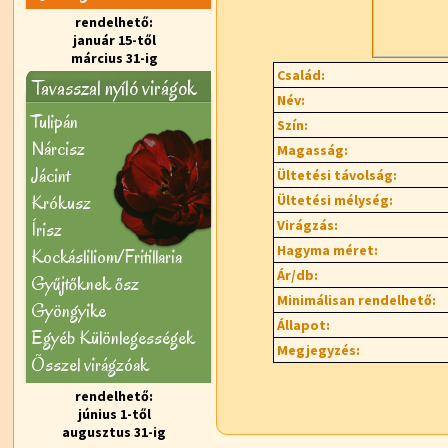
rendelhető:
január 15-től
március 31-ig
Család:
Tavasszal nyíló virágok
Név:
Tulipán
Szín:
Nárcisz
Magasság:
Jácint
Ültetési távolság:
Krókusz
Ültetési mélység:
Virágzás:
Írisz
Hagyma méret:
Kockásliliom/Fritillaria
Ár/db:
Gyűjtőknek ősz
Minimálisan rendelhető:
Gyöngyike
Állapot:
Egyéb Különlegességek
Megjegyzés:
Õsszel virágzóak
rendelhető:
június 1-től
augusztus 31-ig