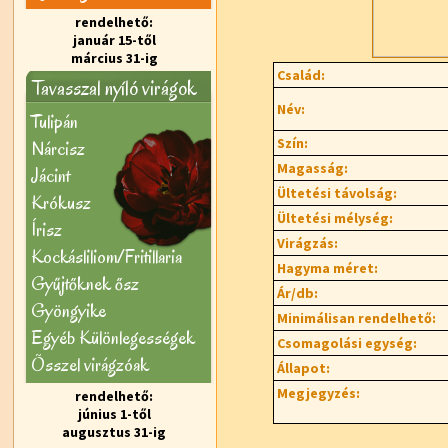
rendelhető:
január 15-től
március 31-ig
Család:
Tavasszal nyíló virágok
Név:
Tulipán
Szín:
Nárcisz
Magasság:
Jácint
Ültetési távolság:
Krókusz
Ültetési mélység:
Írisz
Virágzás:
Kockásliliom/Fritillaria
Hagyma méret:
Gyűjtőknek ősz
Ár/db:
Gyöngyike
Minimálisan rendelhető:
Egyéb Különlegességek
Csomagolási egység:
Õsszel virágzóak
Állapot:
Megjegyzés:
rendelhető:
június 1-től
augusztus 31-ig