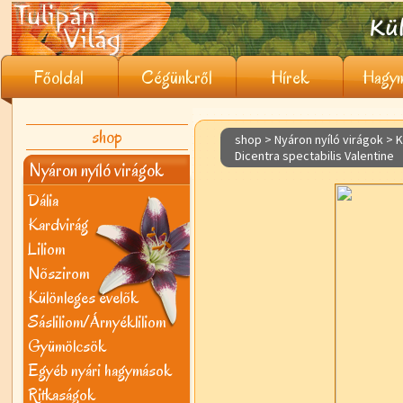
Főoldal
Cégünkről
Hírek
Hagym
shop
shop > Nyáron nyíló virágok >
K
Dicentra spectabilis Valentine
Nyáron nyíló virágok
Dália
Kardvirág
Liliom
Nõszirom
Különleges évelõk
Sásliliom/Árnyékliliom
Gyümölcsök
Egyéb nyári hagymások
Ritkaságok