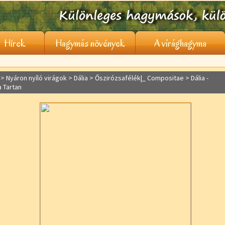
Hírek
Hagymás növények
A virághagyma
> Nyáron nyíló virágok >
Dália
> Őszirózsafélék|_ Compositae > Dália -
a Tartan