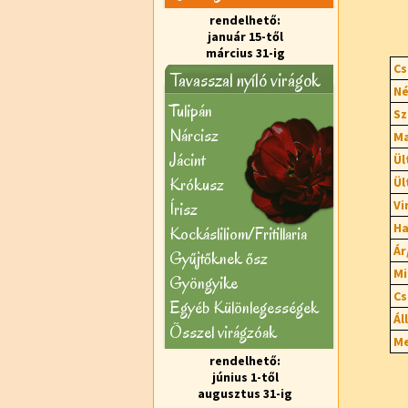
rendelhető:
január 15-től
március 31-ig
Cs
Tavasszal nyíló virágok
Né
Tulipán
Sz
Nárcisz
Ma
Jácint
Ül
Krókusz
Ül
Vi
Írisz
Ha
Kockásliliom/Fritillaria
Ár
Gyűjtőknek ősz
Mi
Gyöngyike
Cs
Egyéb Különlegességek
Ál
Õsszel virágzóak
Me
rendelhető:
június 1-től
augusztus 31-ig