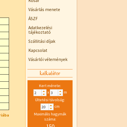
Kosár
Vásárlás menete
ÁSZF
Adatkezelési
tájékoztató
Szállitási díjak
Kapcsolat
Vásárlói vélemények
kalkulátor
Kert mérete:
x
m
Ültetési távolság:
cm
Maximális hagymák
riába
száma:
150