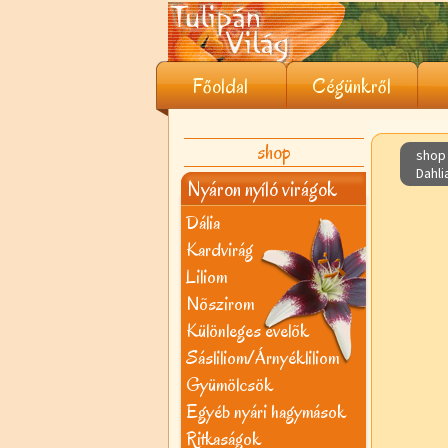
Főoldal
Cégünkről
shop
shop 
Dahli
Nyáron nyíló virágok
Dália
Kardvirág
Liliom
Nõszirom
Különleges évelõk
Sásliliom/Árnyékliliom
Gyümölcsök
Egyéb nyári hagymások
Ritkaságok