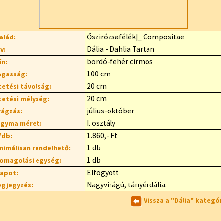
Őszirózsafélék|_ Compositae
alád:
Dália - Dahlia Tartan
v:
bordó-fehér cirmos
ín:
100 cm
gasság:
20 cm
tetési távolság:
20 cm
tetési mélység:
július-október
rágzás:
I. osztály
gyma méret:
1.860,- Ft
/db:
1 db
nimálisan rendelhető:
1 db
omagolási egység:
Elfogyott
lapot:
Nagyvirágú, tányérdália.
gjegyzés:
Vissza a "Dália" kategó