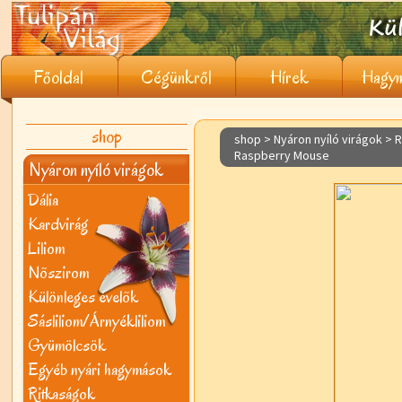
Főoldal
Cégünkről
Hírek
Hagym
shop
shop > Nyáron nyíló virágok >
R
Raspberry Mouse
Nyáron nyíló virágok
Dália
Kardvirág
Liliom
Nõszirom
Különleges évelõk
Sásliliom/Árnyékliliom
Gyümölcsök
Egyéb nyári hagymások
Ritkaságok