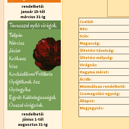
rendelhető:
január 15-től
március 31-ig
Család:
Tavasszal nyíló virágok
Név:
Tulipán
Szín:
Nárcisz
Magasság:
Jácint
Ültetési távolság:
Krókusz
Ültetési mélység:
Virágzás:
Írisz
Hagyma méret:
Kockásliliom/Fritillaria
Ár/db:
Gyűjtőknek ősz
Minimálisan rendelhető:
Gyöngyike
Csomagolási egység:
Egyéb Különlegességek
Állapot:
Õsszel virágzóak
Megjegyzés:
rendelhető:
június 1-től
augusztus 31-ig