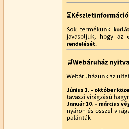
Készletinformáció
⏳
Sok termékünk
korlá
javasoljuk, hogy az
.
rendelését
Webáruház nyitvat
🛒
Webáruházunk az ültet
Június 1. – október köz
tavaszi virágzású hag
Január 10. – március vé
nyáron és ősszel virá
palánták