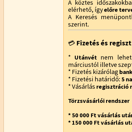
A köztes időszakokba
elérhető, így
előre terv
A Keresés menüpont
szerint.
Fizetés és regiszt
💳
*
nem lehets
Utánvét
márciustól illetve sze
* Fizetés kizárólag
bank
* Fizetési határidő:
5 n
* Vásárlás
regisztráció n
Törzsvásárlói rendszer
* 50 000 Ft vásárlás utá
* 150 000 Ft vásárlás ut