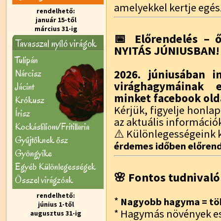
amelyekkel kertje egés
rendelhető:
január 15-től
március 31-ig
📅 Előrendelés – ő
Tavasszal nyíló virágok
NYITÁS JÚNIUSBAN!
Tulipán
Nárcisz
2026. júniusában i
virághagymáinak e
Jácint
minket facebook old
Krókusz
Kérjük, figyelje honl
Írisz
az aktuális információ
Kockásliliom/Fritillaria
⚠️ Különlegességeink k
Gyűjtőknek ősz
érdemes időben előrend
Gyöngyike
Egyéb Különlegességek
🌸 Fontos tudnivaló
Õsszel virágzóak
rendelhető:
*
Nagyobb hagyma = töb
június 1-től
* Hagymás növények e
augusztus 31-ig