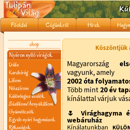
Főoldal
Cégünkről
Hírek
Hagym
shop
Köszöntjük a
Nyáron nyíló virágok
Magyarország
el
Dália
vagyunk, amely
Kardvirág
2002 óta folyamat
Liliom
Nõszirom
Több mint
20 év tap
Különleges évelõk
kínálattal várjuk vás
Sásliliom/Árnyékliliom
Gyümölcsök
🌷 Virághagyma é
webáruház
Egyéb nyári hagymások
Kínálatunkban
Ritkaságok
KÜLÖN