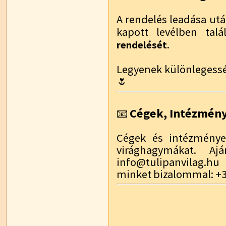
A rendelés leadása utá
kapott levélben talá
.
rendelését
Legyenek különlegessé
🌷
Cégek, Intézmén
📧
Cégek és intézmények
virághagymákat. Aj
info@tulipanvilag.hu
minket bizalommal: +3