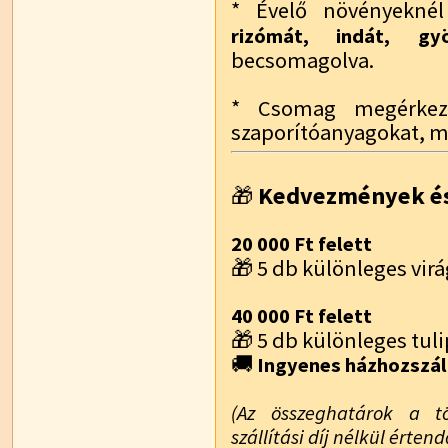
* Évelő növényekn
rizómát, indát, g
becsomagolva.
* Csomag megérkezé
szaporítóanyagokat, m
Kedvezmények és
🎁
20 000 Ft felett
🎁 5 db különleges vi
40 000 Ft felett
🎁 5 db különleges t
🚚
Ingyenes házhozszál
(Az összeghatárok a t
szállítási díj nélkül értend