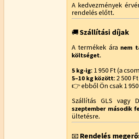
A kedvezmények érvén
rendelés előtt.
Szállítási díjak
🚚
A termékek ára
nem ta
.
költséget
: 1 950 Ft (a cs
5 kg-ig
: 2 500 Ft
5–10 kg között
👉 ebből Ön csak 1 950 
Szállítás GLS vagy 
szeptember második f
ültetésre.
Rendelés megerő
📧