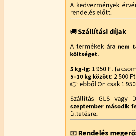
A kedvezmények érvén
rendelés előtt.
Szállítási díjak
🚚
A termékek ára
nem ta
.
költséget
: 1 950 Ft (a cs
5 kg-ig
: 2 500 Ft
5–10 kg között
👉 ebből Ön csak 1 950 
Szállítás GLS vagy 
szeptember második f
ültetésre.
Rendelés megerő
📧