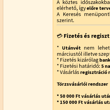
A köztes időszakokba
elérhető, így
előre terv
A Keresés menüpont
szerint.
Fizetés és regiszt
💳
*
nem lehets
Utánvét
márciustól illetve sze
* Fizetés kizárólag
bank
* Fizetési határidő:
5 n
* Vásárlás
regisztráció n
Törzsvásárlói rendszer
* 50 000 Ft vásárlás utá
* 150 000 Ft vásárlás ut