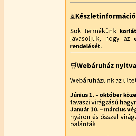
Készletinformáció
⏳
Sok termékünk
korlá
javasoljuk, hogy az
.
rendelését
Webáruház nyitvat
🛒
Webáruházunk az ültet
Június 1. – október köz
tavaszi virágzású hag
Január 10. – március vé
nyáron és ősszel virá
palánták