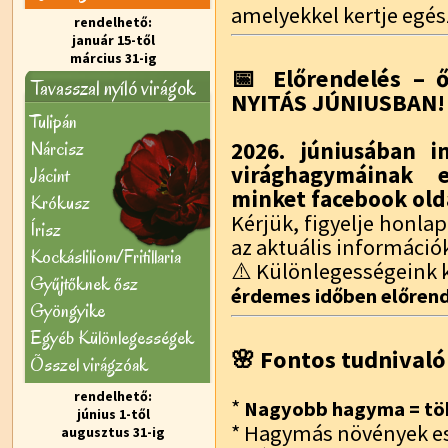
amelyekkel kertje egés
rendelhető:
január 15-től
március 31-ig
📅 Előrendelés – ő
Tavasszal nyíló virágok
NYITÁS JÚNIUSBAN!
Tulipán
Nárcisz
2026. júniusában i
virághagymáinak e
Jácint
minket facebook old
Krókusz
Kérjük, figyelje honl
Írisz
az aktuális információ
Kockásliliom/Fritillaria
⚠️ Különlegességeink k
Gyűjtőknek ősz
érdemes időben előrend
Gyöngyike
Egyéb Különlegességek
🌸 Fontos tudnivaló
Õsszel virágzóak
rendelhető:
*
Nagyobb hagyma = töb
június 1-től
* Hagymás növények e
augusztus 31-ig