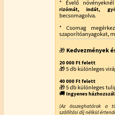
* Évelő növényekn
rizómát, indát, g
becsomagolva.
* Csomag megérkezé
szaporítóanyagokat, m
Kedvezmények és
🎁
20 000 Ft felett
🎁 5 db különleges vi
40 000 Ft felett
🎁 5 db különleges t
🚚
Ingyenes házhozszál
(Az összeghatárok a t
szállítási díj nélkül értend