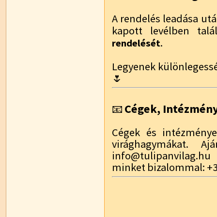
A rendelés leadása utá
kapott levélben talá
.
rendelését
Legyenek különlegessé
🌷
Cégek, Intézmén
📧
Cégek és intézmények
virághagymákat. Aj
info@tulipanvilag.hu
minket bizalommal: +3