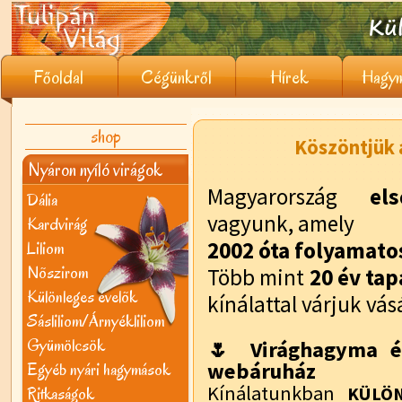
Főoldal
Cégünkről
Hírek
Hagym
shop
Köszöntjük a
Nyáron nyíló virágok
Magyarország
el
Dália
vagyunk, amely
Kardvirág
2002 óta folyamat
Liliom
Nõszirom
Több mint
20 év tap
Különleges évelõk
kínálattal várjuk vás
Sásliliom/Árnyékliliom
Gyümölcsök
🌷 Virághagyma é
webáruház
Egyéb nyári hagymások
Kínálatunkban
Ritkaságok
KÜLÖN