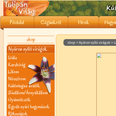
Főoldal
Cégünkről
Hírek
Hagym
shop
shop > Nyáron nyíló virágok >
L
Nyáron nyíló virágok
Dália
Kardvirág
Liliom
Nõszirom
Különleges évelõk
Sásliliom/Árnyékliliom
Gyümölcsök
Egyéb nyári hagymások
Ritkaságok