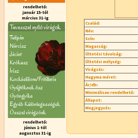
rendelhető:
január 15-től
március 31-ig
Család:
Tavasszal nyíló virágok
Név:
Tulipán
Szín:
Nárcisz
Magasság:
Jácint
Ültetési távolság:
Krókusz
Ültetési mélység:
Virágzás:
Írisz
Hagyma méret:
Kockásliliom/Fritillaria
Ár/db:
Gyűjtőknek ősz
Minimálisan rendelhető:
Gyöngyike
Állapot:
Egyéb Különlegességek
Megjegyzés:
Õsszel virágzóak
rendelhető:
június 1-től
augusztus 31-ig