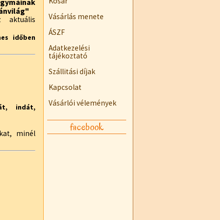
Kosár
agymáinak
ánvilág"
Vásárlás menete
 aktuális
ÁSZF
es időben
Adatkezelési
tájékoztató
Szállitási díjak
Kapcsolat
Vásárlói vélemények
t, indát,
facebook
kat, minél