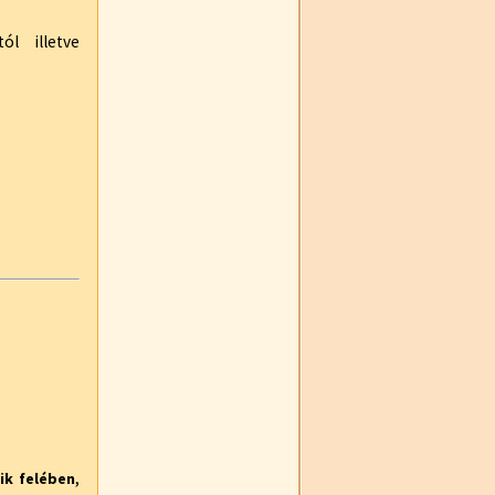
l illetve
,
ik felében