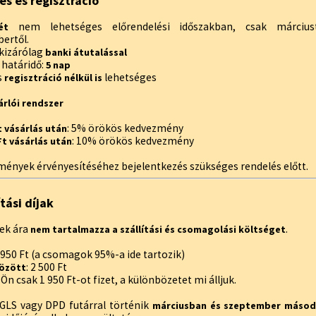
és és regisztráció
nem lehetséges előrendelési időszakban, csak márciustó
ét
ertől.
 kizárólag
banki átutalással
i határidő:
5 nap
s
lehetséges
regisztráció nélkül is
árlói rendszer
: 5% örökös kedvezmény
Ft vásárlás után
: 10% örökös kedvezmény
 Ft vásárlás után
mények érvényesítéséhez bejelentkezés szükséges rendelés előtt.
ítási díjak
ek ára
.
nem tartalmazza a szállítási és csomagolási költséget
1 950 Ft (a csomagok 95%-a ide tartozik)
: 2 500 Ft
között
Ön csak 1 950 Ft-ot fizet, a különbözetet mi álljuk.
s GLS vagy DPD futárral történik
márciusban és szeptember másod