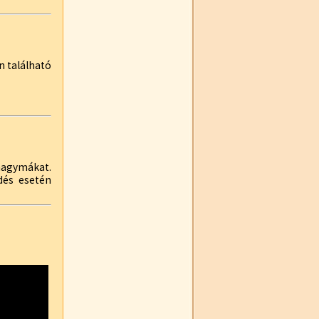
en található
agymákat.
rdés esetén