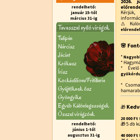
2026. j
előrende
rendelhető:
Kérjük,
január 15-től
informác
március 31-ig
⚠️ Külön
Tavasszal nyíló virágok
előrendel
Tulipán
🌸 Font
Nárcisz
Jácint
*
Nagyobb
Krókusz
* Hagymá
* Ével
Írisz
gyökérd
Kockásliliom/Fritillaria
* Csoma
Gyűjtőknek ősz
hamarabb
Gyöngyike
Egyéb Különlegességek
Kedv
🎁
Õsszel virágzóak
20 000 Ft 
rendelhető:
🎁 5 db 
június 1-től
augusztus 31-ig
40 000 Ft 