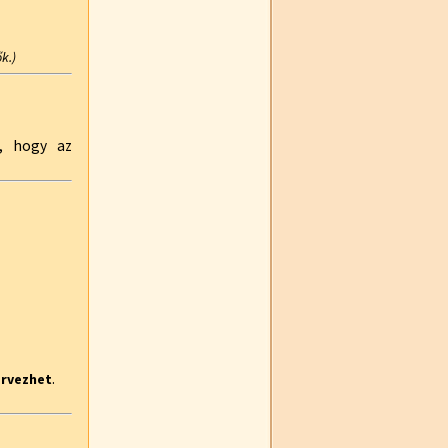
k.)
k, hogy az
.
ervezhet