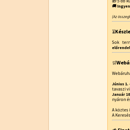
🎁 5 db 
🚚
Ingyen
(Az összeg
Készl
⏳
Sok te
előrendel
Webár
🛒
Webáruhá
Június 1.
tavaszi 
Január 10
nyáron é
A köztes 
A Keresé