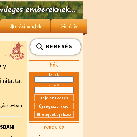
Ültetési módok
Galéria
KERESÉS
fiók
ly
E-mail:
nálattal
Jelszó:
egész évben
rendelés
USBAN!