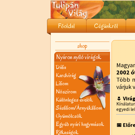
Főoldal
Cégünkről
shop
Nyáron nyíló virágok
Magyar
Dália
2002 ó
Kardvirág
Több 
Liliom
várjuk 
Nõszirom
🌷 Virá
Különleges évelõk
Kínálat
Sásliliom/Árnyékliliom
egyedi le
Gyümölcsök
Egyéb nyári hagymások
📅 Előr
Ritkaságok