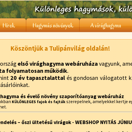
Hírek
Hagymás növények
A virághagyma
Köszöntjük a Tulipánvilág oldalán!
ország
első virághagyma webáruháza
vagyunk, ame
ta folyamatosan működik
.
mint
20 év tapasztalattal
és gondosan válogatott kí
vásárlóinkat.
ghagyma és évelő növény szaporítóanyag webáruház
unkban
szerepelnek, amelyekkel kertje 
KÜLÖNLEGES fajok és fajták
het.
endelés – őszi ültetésű virágok
- WEBSHOP NYITÁS JÚNI