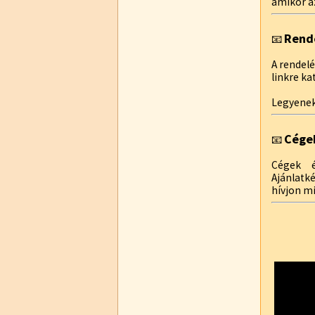
amikor az
Rend
📧
A rendelé
linkre ka
Legyenek
Cége
📧
Cégek é
Ajánlatk
hívjon m