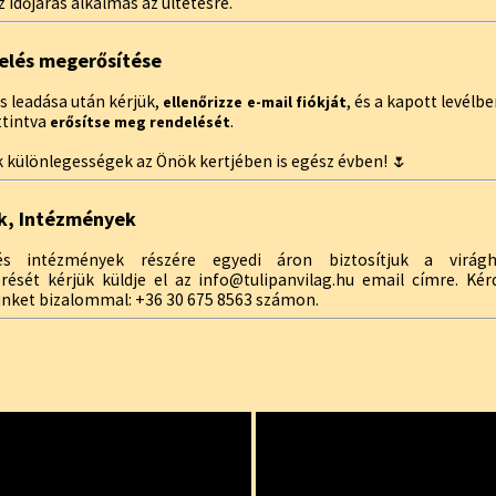
 időjárás alkalmas az ültetésre.
elés megerősítése
s leadása után kérjük,
, és a kapott levélb
ellenőrizze e-mail fiókját
ttintva
.
erősítse meg rendelését
 különlegességek az Önök kertjében is egész évben! 🌷
k, Intézmények
s intézmények részére egyedi áron biztosítjuk a virágh
érését kérjük küldje el az info@tulipanvilag.hu email címre. Ké
inket bizalommal: +36 30 675 8563 számon.