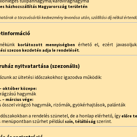
különleges tulipánhagyma/kardvirághagyma
es házhozszállítás Magyarország területén
határok a törzsvásárlói kedvezmény levonása után, szállítási díj nélkül értendő
etinformáció
rmékünk
érhető el, ezért javasolju
korlátozott mennyiségben
.
ési szezon kezdetén adja le rendelését
uház nyitvatartása (szezonális)
zunk az ültetési időszakokhoz igazodva működik:
 – október közepe:
virágzású hagymák
. – március vége:
s ősszel virágzó hagymák, rizómák, gyökérhajtások, palánták
időszakokban a rendelés szünetel, de a honlap elérhető, így
előre t
s menüpontban szűrhet például
szerint.
szín, télállóság