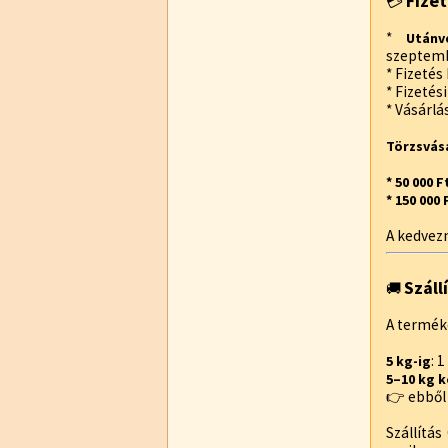
Fizet
💳
*
Utánv
szeptemb
* Fizetés
* Fizetés
* Vásárlá
Törzsvás
* 50 000 
* 150 000
A kedvez
Száll
🚚
A termék
: 
5 kg-ig
5–10 kg 
👉 ebből 
Szállítá