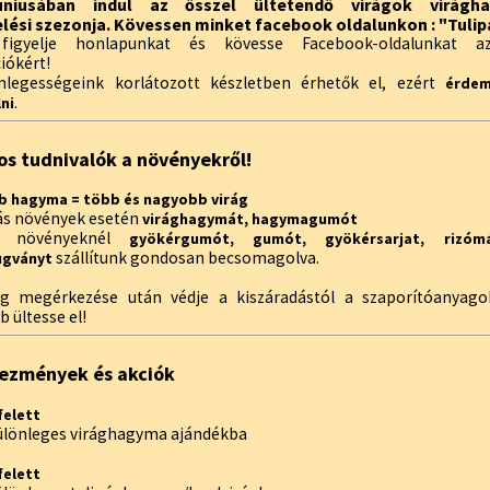
úniusában indul az ősszel ültetendő virágok virágh
lési szezonja. Kövessen minket facebook oldalunkon : "Tulip
 figyelje honlapunkat és kövesse Facebook-oldalunkat az
iókért!
legességeink korlátozott készletben érhetők el, ezért
érdem
.
ni
os tudnivalók a növényekről!
 hagyma = több és nagyobb virág
s növények esetén
virághagymát, hagymagumót
ő növényeknél
gyökérgumót, gumót, gyökérsarjat, rizómá
szállítunk gondosan becsomagolva.
ugványt
g megérkezése után védje a kiszáradástól a szaporítóanyago
 ültesse el!
ezmények és akciók
felett
különleges virághagyma ajándékba
felett