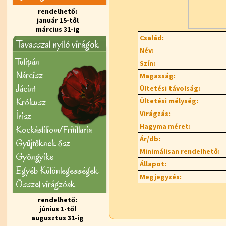
rendelhető:
január 15-től
március 31-ig
Család:
Tavasszal nyíló virágok
Név:
Tulipán
Szín:
Nárcisz
Magasság:
Jácint
Ültetési távolság:
Krókusz
Ültetési mélység:
Virágzás:
Írisz
Hagyma méret:
Kockásliliom/Fritillaria
Ár/db:
Gyűjtőknek ősz
Minimálisan rendelhető:
Gyöngyike
Állapot:
Egyéb Különlegességek
Megjegyzés:
Õsszel virágzóak
rendelhető:
június 1-től
augusztus 31-ig