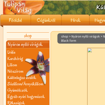
Főoldal
Cégünkről
Hírek
Hagym
shop
shop > Nyáron nyíló virágok >
N
Black form
Nyáron nyíló virágok
Dália
Kardvirág
Liliom
Nõszirom
Különleges évelõk
Sásliliom/Árnyékliliom
Gyümölcsök
Egyéb nyári hagymások
Ritkaságok