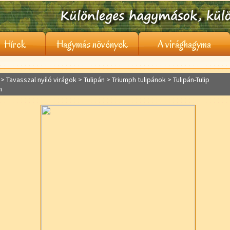
Hírek
Hagymás növények
A virághagyma
> Tavasszal nyíló virágok >
Tulipán
> Triumph tulipánok > Tulipán-Tulip
h