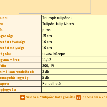
Triumph tulipánok
alád:
Tulipán-Tulip Match
v:
piros
ín:
45 cm
gasság:
10 cm
tetési távolság:
10 cm
tetési mélység:
tavasz közepe
rágzás:
11/12
gyma méret:
300,- Ft
/db:
3 db
nimálisan rendelhető:
5 db
omagolási egység:
Rendelhető
lapot:
gjegyzés:
Vissza a "Tulipán" kategóriába
Beteszem a ko