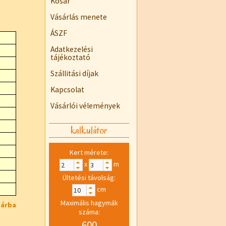
Kosár
Vásárlás menete
ÁSZF
Adatkezelési
tájékoztató
Szállitási díjak
Kapcsolat
Vásárlói vélemények
kalkulátor
Kert mérete:
x
m
Ültetési távolság:
cm
Maximális hagymák
sárba
száma:
600