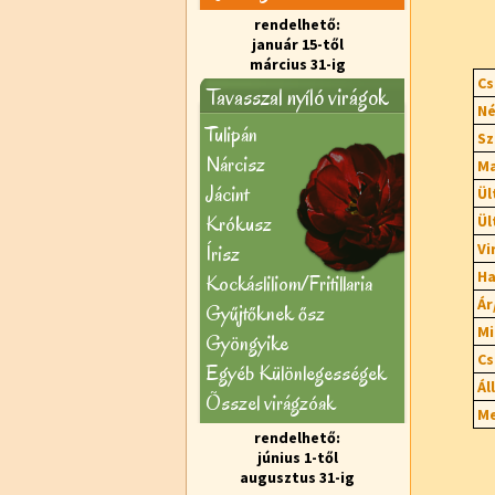
rendelhető:
január 15-től
március 31-ig
Cs
Tavasszal nyíló virágok
Né
Tulipán
Sz
Nárcisz
Ma
Jácint
Ül
Krókusz
Ül
Vi
Írisz
Ha
Kockásliliom/Fritillaria
Ár
Gyűjtőknek ősz
Mi
Gyöngyike
Cs
Egyéb Különlegességek
Ál
Õsszel virágzóak
Me
rendelhető:
június 1-től
augusztus 31-ig