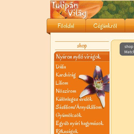
Főoldal
Cégünkről
shop
shop 
Matc
Nyáron nyíló virágok
Dália
Kardvirág
Liliom
Nõszirom
Különleges évelõk
Sásliliom/Árnyékliliom
Gyümölcsök
Egyéb nyári hagymások
Ritkaságok