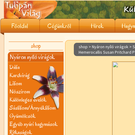
Főoldal
Cégünkről
Hírek
Hagym
shop
shop > Nyáron nyíló virágok >
S
Hemerocallis Susan Pritchard P
Nyáron nyíló virágok
Dália
Kardvirág
Liliom
Nõszirom
Különleges évelõk
Sásliliom/Árnyékliliom
Gyümölcsök
Egyéb nyári hagymások
Ritkaságok