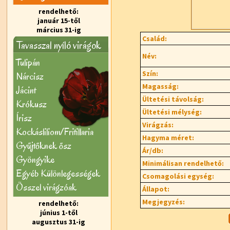
rendelhető:
január 15-től
március 31-ig
Család:
Tavasszal nyíló virágok
Név:
Tulipán
Szín:
Nárcisz
Magasság:
Jácint
Ültetési távolság:
Krókusz
Ültetési mélység:
Írisz
Virágzás:
Kockásliliom/Fritillaria
Hagyma méret:
Gyűjtőknek ősz
Ár/db:
Gyöngyike
Minimálisan rendelhető:
Egyéb Különlegességek
Csomagolási egység:
Õsszel virágzóak
Állapot:
Megjegyzés:
rendelhető:
június 1-től
augusztus 31-ig