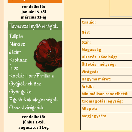
rendelhető:
január 15-től
március 31-ig
Család:
Tavasszal nyíló virágok
Név:
Tulipán
Szín:
Nárcisz
Magasság:
Jácint
Ültetési távolság:
Krókusz
Ültetési mélység:
Írisz
Virágzás:
Kockásliliom/Fritillaria
Hagyma méret:
Gyűjtőknek ősz
Ár/db:
Gyöngyike
Minimálisan rendelhető:
Egyéb Különlegességek
Csomagolási egység:
Õsszel virágzóak
Állapot:
Megjegyzés:
rendelhető:
június 1-től
augusztus 31-ig