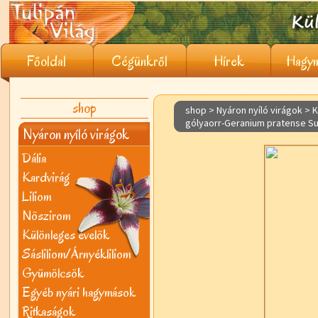
Főoldal
Cégünkről
Hírek
Hagym
shop
shop > Nyáron nyíló virágok >
K
gólyaorr-Geranium pratense S
Nyáron nyíló virágok
Dália
Kardvirág
Liliom
Nõszirom
Különleges évelõk
Sásliliom/Árnyékliliom
Gyümölcsök
Egyéb nyári hagymások
Ritkaságok