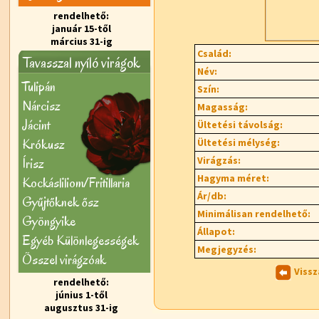
rendelhető:
január 15-től
március 31-ig
Család:
Tavasszal nyíló virágok
Név:
Tulipán
Szín:
Nárcisz
Magasság:
Jácint
Ültetési távolság:
Krókusz
Ültetési mélység:
Virágzás:
Írisz
Hagyma méret:
Kockásliliom/Fritillaria
Ár/db:
Gyűjtőknek ősz
Minimálisan rendelhető:
Gyöngyike
Állapot:
Egyéb Különlegességek
Megjegyzés:
Õsszel virágzóak
Vissz
rendelhető:
június 1-től
augusztus 31-ig