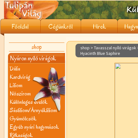
Főoldal
Cégünkről
Hírek
Hagym
shop
shop > Tavasszal nyíló virágok
Hyacinth Blue Saphire
Nyáron nyíló virágok
Dália
Kardvirág
Liliom
Nõszirom
Különleges évelõk
Sásliliom/Árnyékliliom
Gyümölcsök
Egyéb nyári hagymások
Ritkaságok