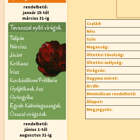
rendelhető:
január 15-től
március 31-ig
Család:
Tavasszal nyíló virágok
Név:
Tulipán
Szín:
Nárcisz
Magasság:
Jácint
Ültetési távolság:
Krókusz
Ültetési mélység:
Virágzás:
Írisz
Hagyma méret:
Kockásliliom/Fritillaria
Ár/db:
Gyűjtőknek ősz
Minimálisan rendelhető:
Gyöngyike
Állapot:
Egyéb Különlegességek
Megjegyzés:
Õsszel virágzóak
rendelhető:
június 1-től
augusztus 31-ig