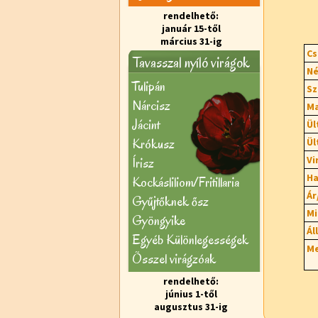
rendelhető:
január 15-től
március 31-ig
Cs
Tavasszal nyíló virágok
Né
Tulipán
Sz
Nárcisz
Ma
Jácint
Ül
Krókusz
Ül
Vi
Írisz
Ha
Kockásliliom/Fritillaria
Ár
Gyűjtőknek ősz
Mi
Gyöngyike
Ál
Egyéb Különlegességek
Me
Õsszel virágzóak
rendelhető:
június 1-től
augusztus 31-ig