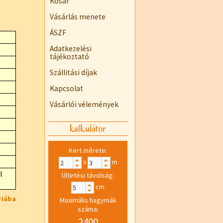
Kosár
Vásárlás menete
ÁSZF
Adatkezelési
tájékoztató
Szállitási díjak
Kapcsolat
Vásárlói vélemények
kalkulátor
Kert mérete:
x
m
l
Ültetési távolság:
cm
riába
Maximális hagymák
száma:
2400