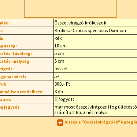
Õsszel virágzó krókuszok
alád:
Krókusz-Crocus speciosus Oxonian
v:
kék
ín:
10 cm
gasság:
5 cm
tetési távolság:
5 cm
tetési mélység:
õsszel
rágzás:
5+
gyma méret:
300,- Ft
/db:
3 db
nimálisan rendelhető:
Elfogyott
lapot:
már most õsszel virágozni fog ültetéstõ
gjegyzés:
számított kb. 3 hét múlva
Vissza a "Õsszel virágzóak" kategó