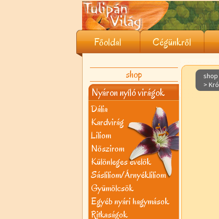
Főoldal
Cégünkről
shop
shop 
> Kr
Nyáron nyíló virágok
Dália
Kardvirág
Liliom
Nõszirom
Különleges évelõk
Sásliliom/Árnyékliliom
Gyümölcsök
Egyéb nyári hagymások
Ritkaságok