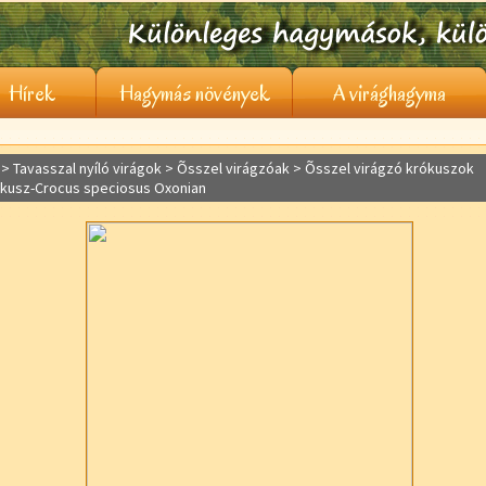
Hírek
Hagymás növények
A virághagyma
> Tavasszal nyíló virágok >
Õsszel virágzóak
> Õsszel virágzó krókuszok
ókusz-Crocus speciosus Oxonian