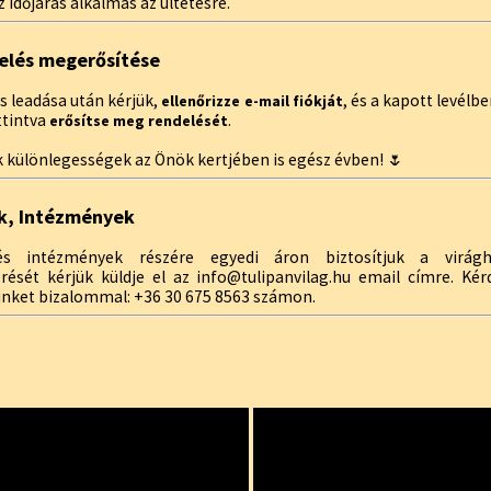
 időjárás alkalmas az ültetésre.
elés megerősítése
s leadása után kérjük,
, és a kapott levélb
ellenőrizze e-mail fiókját
ttintva
.
erősítse meg rendelését
 különlegességek az Önök kertjében is egész évben! 🌷
k, Intézmények
s intézmények részére egyedi áron biztosítjuk a virágh
érését kérjük küldje el az info@tulipanvilag.hu email címre. Ké
inket bizalommal: +36 30 675 8563 számon.