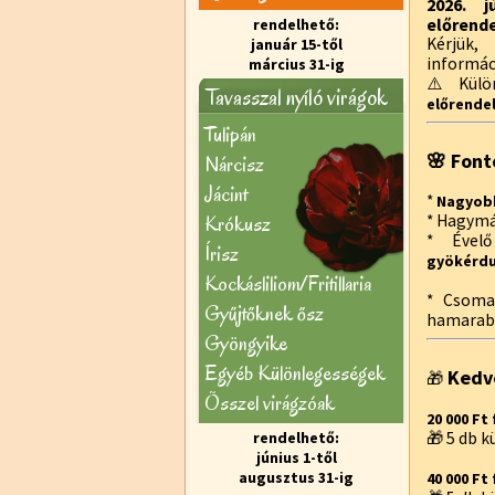
2026. j
előrende
rendelhető:
Kérjük,
január 15-től
informác
március 31-ig
⚠️ Külön
Tavasszal nyíló virágok
előrendel
Tulipán
🌸 Font
Nárcisz
Jácint
*
Nagyobb
Krókusz
* Hagymá
* Ével
Írisz
gyökérd
Kockásliliom/Fritillaria
* Csoma
Gyűjtőknek ősz
hamarabb
Gyöngyike
Egyéb Különlegességek
Kedv
🎁
Õsszel virágzóak
20 000 Ft 
rendelhető:
🎁 5 db 
június 1-től
augusztus 31-ig
40 000 Ft 