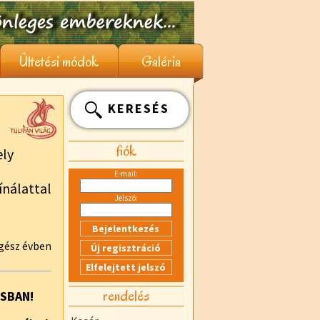
Ültetési módok
Galéria
KERESÉS
fiók
ly
E-mail:
nálattal
Jelszó:
egész évben
rendelés
USBAN!