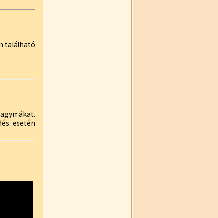
en található
agymákat.
rdés esetén