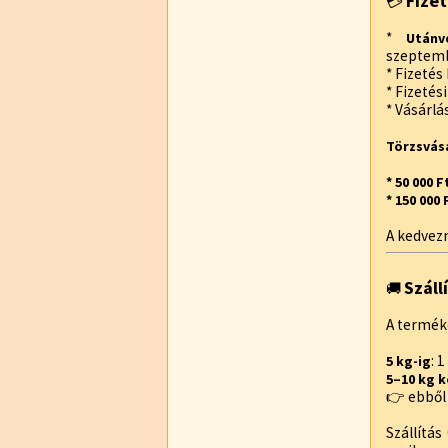
Fizet
💳
*
Utánv
szeptemb
* Fizetés
* Fizetés
* Vásárlá
Törzsvás
* 50 000 
* 150 000
A kedvez
Száll
🚚
A termék
: 
5 kg-ig
5–10 kg 
👉 ebből 
Szállítá