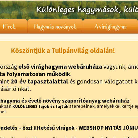
Hírek
Hagymás növények
A virághagyma
Köszöntjük a Tulipánvilág oldalán!
ország
első virághagyma webáruháza
vagyunk, ame
ta folyamatosan működik
.
mint
20 év tapasztalattal
és gondosan válogatott kí
vásárlóinkat.
ghagyma és évelő növény szaporítóanyag webáruház
unkban
szerepelnek, amelyekkel kertje 
KÜLÖNLEGES fajok és fajták
het.
endelés – őszi ültetésű virágok
- WEBSHOP NYITÁS JÚNI