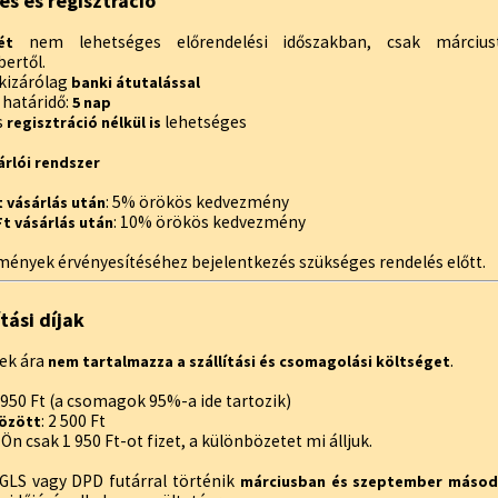
és és regisztráció
nem lehetséges előrendelési időszakban, csak márciustó
ét
ertől.
 kizárólag
banki átutalással
i határidő:
5 nap
s
lehetséges
regisztráció nélkül is
árlói rendszer
: 5% örökös kedvezmény
Ft vásárlás után
: 10% örökös kedvezmény
 Ft vásárlás után
mények érvényesítéséhez bejelentkezés szükséges rendelés előtt.
ítási díjak
ek ára
.
nem tartalmazza a szállítási és csomagolási költséget
1 950 Ft (a csomagok 95%-a ide tartozik)
: 2 500 Ft
között
Ön csak 1 950 Ft-ot fizet, a különbözetet mi álljuk.
s GLS vagy DPD futárral történik
márciusban és szeptember másod