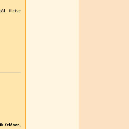
l illetve
,
ik felében