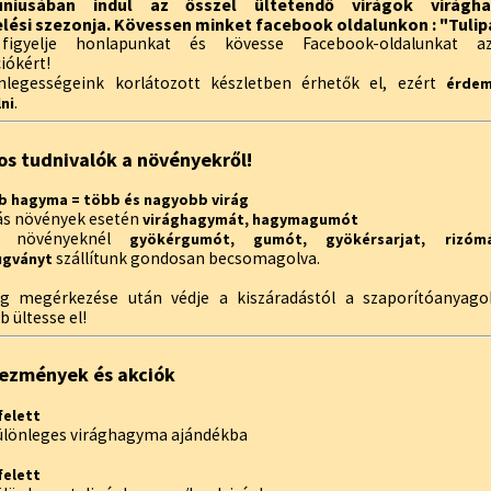
úniusában indul az ősszel ültetendő virágok virágh
lési szezonja. Kövessen minket facebook oldalunkon : "Tulip
 figyelje honlapunkat és kövesse Facebook-oldalunkat az
iókért!
legességeink korlátozott készletben érhetők el, ezért
érdem
.
ni
os tudnivalók a növényekről!
 hagyma = több és nagyobb virág
s növények esetén
virághagymát, hagymagumót
ő növényeknél
gyökérgumót, gumót, gyökérsarjat, rizómá
szállítunk gondosan becsomagolva.
ugványt
g megérkezése után védje a kiszáradástól a szaporítóanyago
 ültesse el!
ezmények és akciók
felett
különleges virághagyma ajándékba
felett