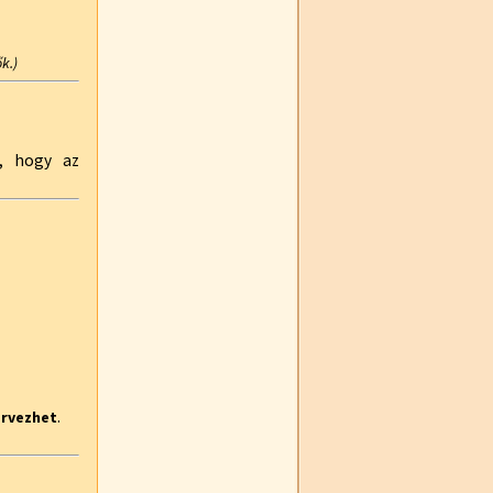
k.)
k, hogy az
.
ervezhet