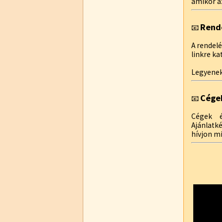
amikor az
Rend
📧
A rendelé
linkre ka
Legyenek
Cége
📧
Cégek é
Ajánlatk
hívjon m