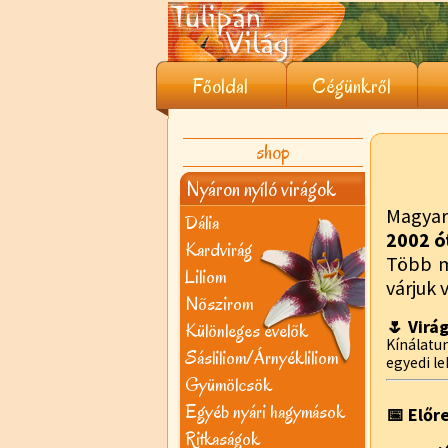
Főoldal
Cégünkről
shop
Nyáron nyíló virágok
Magyar
Dália
2002 ó
Kardvirág
Több 
Liliom
várjuk 
Nõszirom
🌷 Virá
Különleges évelõk
Kínálat
Sásliliom/Árnyékliliom
egyedi le
Gyümölcsök
Egyéb nyári hagymások
📅 Előr
Ritkaságok