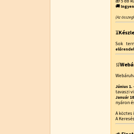
🎁 5 db 
🚚
Ingyen
(Az összeg
Készl
⏳
Sok te
előrendel
Webár
🛒
Webáruhá
Június 1.
tavaszi 
Január 10
nyáron é
A köztes 
A Keresé